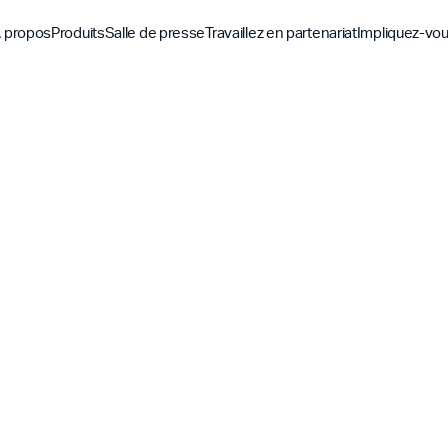
 propos
Produits
Salle de presse
Travaillez en partenariat
Impliquez-vo
Découvrez
Découvrez
Découv
Application biblique
Mission
Vue d'ensemble des pa
Hubs m
YouVersion Connect
L'histoire
Partenaires de conten
Histoir
Sommet des partenair