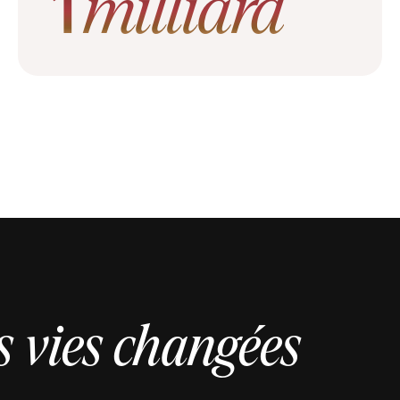
1
milliard
s vies changées