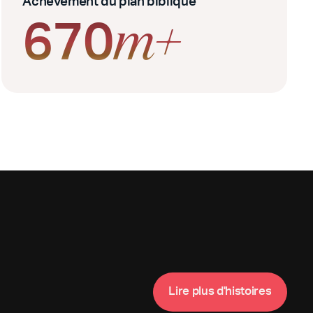
Achèvement du plan biblique
670
m+
L
i
r
e
p
l
u
s
d
'
h
i
s
t
o
i
r
e
s