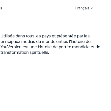
us
Français
Utilisée dans tous les pays et présentée par les
principaux médias du monde entier, l'histoire de
rez
Bible App Lite
Bible App pour e
rtenaires
ondiaux
Donnez
Eglises
Explorez les carrières
Devenez semeur
YouVersion est une histoire de portée mondiale et de
transformation spirituelle.
YouVersion Platform
u
es
Mise à jour des partenaires
Devenez un partena
es 2026
Servez avec nous