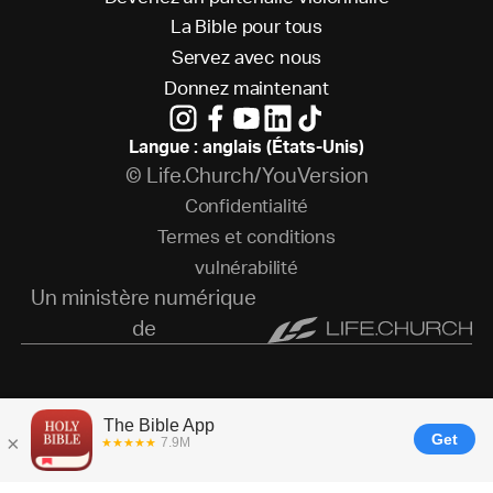
L
a
B
i
b
l
e
p
o
u
r
t
o
u
s
S
e
r
v
e
z
a
v
e
c
n
o
u
s
D
o
n
n
e
z
m
a
i
n
t
e
n
a
n
t
Langue : anglais (États-Unis)
© Life.Church/YouVersion
C
o
n
f
i
d
e
n
t
i
a
l
i
t
é
T
e
r
m
e
s
e
t
c
o
n
d
i
t
i
o
n
s
v
u
l
n
é
r
a
b
i
l
i
t
é
Un ministère numérique
de