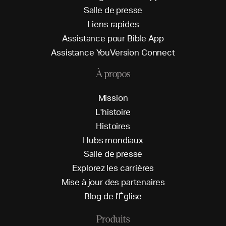
S
a
l
l
e
d
e
p
r
e
s
s
e
L
i
e
n
s
r
a
p
i
d
e
s
A
s
s
i
s
t
a
n
c
e
p
o
u
r
B
i
b
l
e
A
p
p
A
s
s
i
s
t
a
n
c
e
Y
o
u
V
e
r
s
i
o
n
C
o
n
n
e
c
t
À propos
M
i
s
s
i
o
n
L
'
h
i
s
t
o
i
r
e
H
i
s
t
o
i
r
e
s
H
u
b
s
m
o
n
d
i
a
u
x
S
a
l
l
e
d
e
p
r
e
s
s
e
E
x
p
l
o
r
e
z
l
e
s
c
a
r
r
i
è
r
e
s
M
i
s
e
à
j
o
u
r
d
e
s
p
a
r
t
e
n
a
i
r
e
s
B
l
o
g
d
e
l
'
É
g
l
i
s
e
Produits