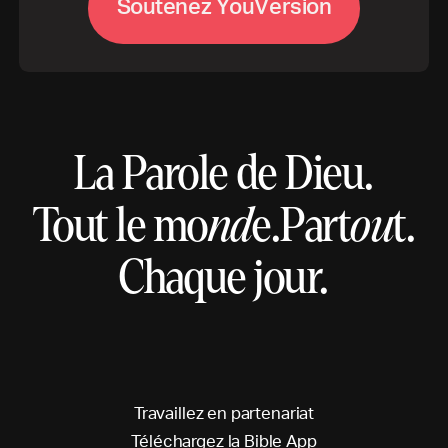
V
S
o
u
t
e
n
e
z
Y
o
u
e
r
s
i
o
n
La Parole de Dieu.
Tout le mo
nd
e.
Part
ou
t.
Chaque jour.
T
r
a
v
a
i
l
l
e
z
e
n
p
a
r
t
e
n
a
r
i
a
t
T
é
l
é
c
h
a
r
g
e
z
l
a
B
i
b
l
e
A
p
p