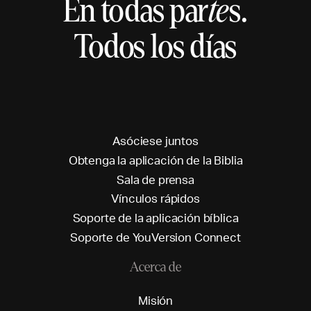
En todas par
te
s.
Todos los días
A
s
ó
c
i
e
s
e
j
u
n
t
o
s
O
b
t
e
n
g
a
l
a
a
p
l
i
c
a
c
i
ó
n
d
e
l
a
B
i
b
l
i
a
S
a
l
a
d
e
p
r
e
n
s
a
V
í
n
c
u
l
o
s
r
á
p
i
d
o
s
S
o
p
o
r
t
e
d
e
l
a
a
p
l
i
c
a
c
i
ó
n
b
í
b
l
i
c
a
S
o
p
o
r
t
e
d
e
Y
o
u
V
e
r
s
i
o
n
C
o
n
n
e
c
t
Acerca de
M
i
s
i
ó
n