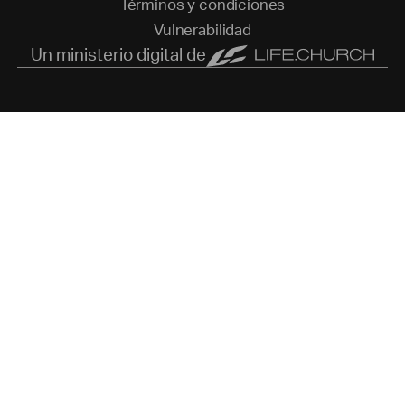
T
é
r
m
i
n
o
s
y
c
o
n
d
i
c
i
o
n
e
s
V
u
l
n
e
r
a
b
i
l
i
d
a
d
Un ministerio digital de