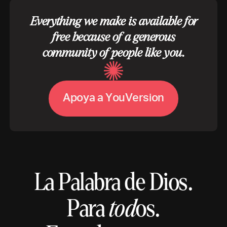
Everything we make is available for
free because of a generous
community of people like you.
A
p
o
y
a
a
Y
o
u
V
e
r
s
i
o
n
La Palabra de Dios.
Para
tod
os.