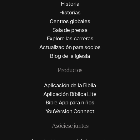
H
i
s
t
o
r
i
a
H
i
s
t
o
r
i
a
s
C
e
n
t
r
o
s
g
l
o
b
a
l
e
s
S
a
l
a
d
e
p
r
e
n
s
a
E
x
p
l
o
r
e
l
a
s
c
a
r
r
e
r
a
s
A
c
t
u
a
l
i
z
a
c
i
ó
n
p
a
r
a
s
o
c
i
o
s
B
l
o
g
d
e
l
a
i
g
l
e
s
i
a
Productos
A
p
l
i
c
a
c
i
ó
n
d
e
l
a
B
i
b
l
i
a
A
p
l
i
c
a
c
i
ó
n
B
í
b
l
i
c
a
L
i
t
e
B
i
b
l
e
A
p
p
p
a
r
a
n
i
ñ
o
s
Y
o
u
V
e
r
s
i
o
n
C
o
n
n
e
c
t
Asóciese juntos