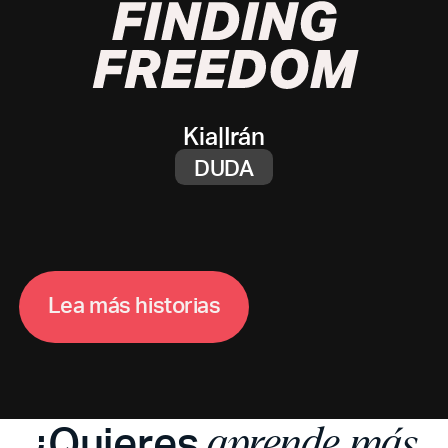
Kia
|
Irán
DUDA
L
e
a
m
á
s
h
i
s
t
o
r
i
a
s
¿Quieres
aprende más