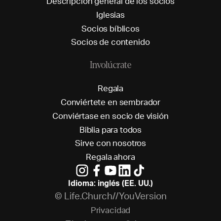
D
e
s
c
r
i
p
c
i
ó
n
g
e
n
e
r
a
l
d
e
l
o
s
s
o
c
i
o
s
I
g
l
e
s
i
a
s
S
o
c
i
o
s
b
í
b
l
i
c
o
s
S
o
c
i
o
s
d
e
c
o
n
t
e
n
i
d
o
Involúcrate
R
e
g
a
l
a
C
o
n
v
i
é
r
t
e
t
e
e
n
s
e
m
b
r
a
d
o
r
C
o
n
v
i
é
r
t
a
s
e
e
n
s
o
c
i
o
d
e
v
i
s
i
ó
n
B
i
b
l
i
a
p
a
r
a
t
o
d
o
s
S
i
r
v
e
c
o
n
n
o
s
o
t
r
o
s
R
e
g
a
l
a
a
h
o
r
a
Idioma: inglés (EE. UU.)
© Life.Church//YouVersion
P
r
i
v
a
c
i
d
a
d