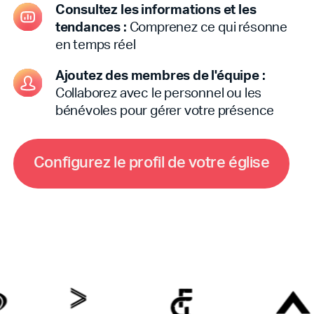
Consultez les informations et les
tendances :
Comprenez ce qui résonne
en temps réel
Ajoutez des membres de l'équipe :
Collaborez avec le personnel ou les
bénévoles pour gérer votre présence
C
o
n
f
i
g
u
r
e
z
l
e
p
r
o
f
i
l
d
e
v
o
t
r
e
é
g
l
i
s
e