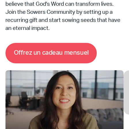
believe that God's Word can transform lives.
Join the Sowers Community by setting up a
recurring gift and start sowing seeds that have
an eternal impact.
O
f
f
r
e
z
u
n
c
a
d
e
a
u
m
e
n
s
u
e
l