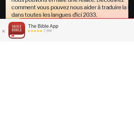
comment vous pouvez nous aider à traduire la Bi
dans toutes les langues d'ici 2033.
E
n
s
a
v
o
i
r
p
l
u
s
s
u
r
l
a
t
r
a
d
u
c
t
i
o
n
d
e
l
a
B
i
Devenez
un partenaire
visionnaire