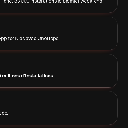
 ligne. 83 000 installations le premier week-end.
App for Kids avec OneHope.
 millions d'installations.
cée.