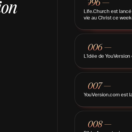
1996 —
ion
Life.Church est lanc
vie au Christ ce week
2006 —
L'idée de YouVersion 
2007 —
YouVersion.com est lan
2008 —