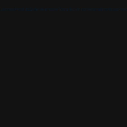
 propos
Produits
Salle de presse
Travaillez en partenariat
Impliquez-vo
st
Découvrez
Découvrez
Découv
Application biblique
Mission
Vue d'ensemble des pa
Hubs m
YouVersion Connect
L'histoire
Partenaires de conten
Histoir
Sommet des partenair