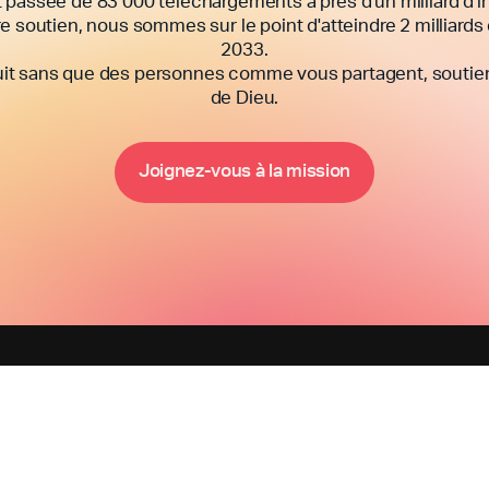
 passée de 83 000 téléchargements à près d'un milliard d'in
e soutien, nous sommes sur le point d'atteindre 2 milliards d'
2033.
uit sans que des personnes comme vous partagent, soutienn
de Dieu.
m
J
o
i
g
n
e
z
-
v
o
u
s
à
l
a
i
s
s
i
o
n