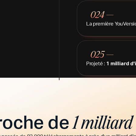
2024 —
La première YouVers
2025 —
Projeté :
1 milliard d'
proche de
1 milliard