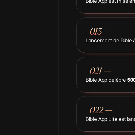
Bible App est mise en
2013 —
Lancement de Bible 
2021 —
Bible App célèbre
500
2022 —
Bible App Lite est lan