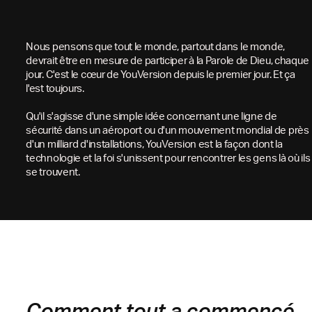
Nous pensons que tout le monde, partout dans le monde,
devrait être en mesure de participer à la Parole de Dieu, chaque
jour. C'est le cœur de YouVersion depuis le premier jour. Et ça
l'est toujours.
Qu'il s'agisse d'une simple idée concernant une ligne de
sécurité dans un aéroport ou d'un mouvement mondial de près
d'un milliard d'installations, YouVersion est la façon dont la
technologie et la foi s'unissent pour rencontrer les gens là où ils
se trouvent.
Comment tout a commencé