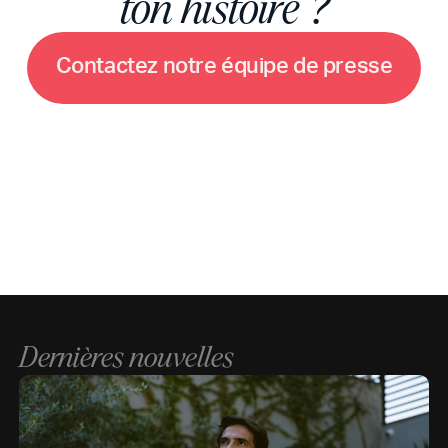
ton histoire ?
C
o
n
t
a
c
t
e
z
n
o
t
r
e
é
q
u
i
p
e
d
e
p
r
e
s
s
e
Dernières nouvelles