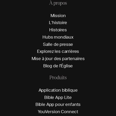
À propos
M
i
s
s
i
o
n
L
'
h
i
s
t
o
i
r
e
H
i
s
t
o
i
r
e
s
H
u
b
s
m
o
n
d
i
a
u
x
S
a
l
l
e
d
e
p
r
e
s
s
e
E
x
p
l
o
r
e
z
l
e
s
c
a
r
r
i
è
r
e
s
M
i
s
e
à
j
o
u
r
d
e
s
p
a
r
t
e
n
a
i
r
e
s
B
l
o
g
d
e
l
'
É
g
l
i
s
e
Produits
A
p
p
l
i
c
a
t
i
o
n
b
i
b
l
i
q
u
e
B
i
b
l
e
A
p
p
L
i
t
e
B
i
b
l
e
A
p
p
p
o
u
r
e
n
f
a
n
t
s
Y
o
u
V
e
r
s
i
o
n
C
o
n
n
e
c
t