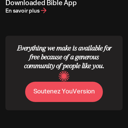
Downloaded Bible App
En savoir plus
Everything we make is available for
free because of a generous
community of people like you.
S
o
u
t
e
n
e
z
Y
o
u
V
e
r
s
i
o
n