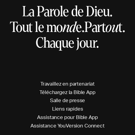
La Parole de Dieu.
Tout le mo
nd
e.
Part
ou
t.
Chaque jour.
T
r
a
v
a
i
l
l
e
z
e
n
p
a
r
t
e
n
a
r
i
a
t
T
é
l
é
c
h
a
r
g
e
z
l
a
B
i
b
l
e
A
p
p
S
a
l
l
e
d
e
p
r
e
s
s
e
L
i
e
n
s
r
a
p
i
d
e
s
A
s
s
i
s
t
a
n
c
e
p
o
u
r
B
i
b
l
e
A
p
p
A
s
s
i
s
t
a
n
c
e
Y
o
u
V
e
r
s
i
o
n
C
o
n
n
e
c
t