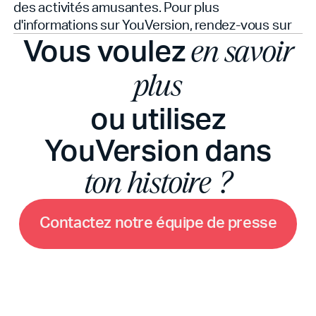
des activités amusantes. Pour plus
d'informations sur YouVersion, rendez-vous sur
Vous voulez
en savoir
plus
ou utilisez
YouVersion dans
ton histoire ?
C
o
n
t
a
c
t
e
z
n
o
t
r
e
é
q
u
i
p
e
d
e
p
r
e
s
s
e