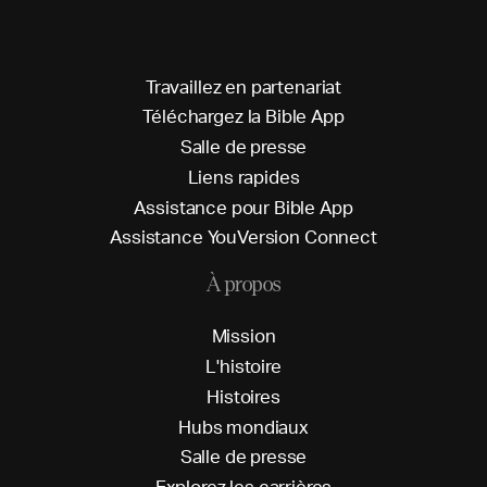
T
r
a
v
a
i
l
l
e
z
e
n
p
a
r
t
e
n
a
r
i
a
t
T
é
l
é
c
h
a
r
g
e
z
l
a
B
i
b
l
e
A
p
p
S
a
l
l
e
d
e
p
r
e
s
s
e
L
i
e
n
s
r
a
p
i
d
e
s
A
s
s
i
s
t
a
n
c
e
p
o
u
r
B
i
b
l
e
A
p
p
A
s
s
i
s
t
a
n
c
e
Y
o
u
V
e
r
s
i
o
n
C
o
n
n
e
c
t
À propos
M
i
s
s
i
o
n
L
'
h
i
s
t
o
i
r
e
H
i
s
t
o
i
r
e
s
H
u
b
s
m
o
n
d
i
a
u
x
S
a
l
l
e
d
e
p
r
e
s
s
e
E
x
p
l
o
r
e
z
l
e
s
c
a
r
r
i
è
r
e
s