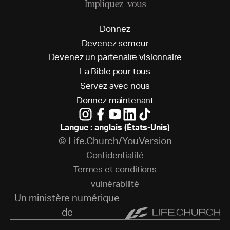
Impliquez-vous
D
o
n
n
e
z
D
e
v
e
n
e
z
s
e
m
e
u
r
D
e
v
e
n
e
z
u
n
p
a
r
t
e
n
a
i
r
e
v
i
s
i
o
n
n
a
i
r
e
L
a
B
i
b
l
e
p
o
u
r
t
o
u
s
S
e
r
v
e
z
a
v
e
c
n
o
u
s
D
o
n
n
e
z
m
a
i
n
t
e
n
a
n
t
Langue : anglais (États-Unis)
© Life.Church/YouVersion
C
o
n
f
i
d
e
n
t
i
a
l
i
t
é
T
e
r
m
e
s
e
t
c
o
n
d
i
t
i
o
n
s
v
u
l
n
é
r
a
b
i
l
i
t
é
Un ministère numérique
de