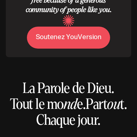
free because of a generous
community of people like you.
S
o
u
t
e
n
e
z
Y
o
u
V
e
r
s
i
o
n
La Parole de Dieu.
Tout le mo
nd
e.
Part
ou
t.
Chaque jour.