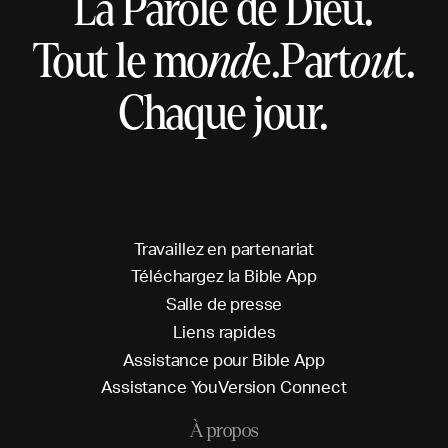
La Parole de Dieu.
Tout le mo
nd
e.
Part
ou
t.
Chaque jour.
T
r
a
v
a
i
l
l
e
z
e
n
p
a
r
t
e
n
a
r
i
a
t
T
é
l
é
c
h
a
r
g
e
z
l
a
B
i
b
l
e
A
p
p
S
a
l
l
e
d
e
p
r
e
s
s
e
L
i
e
n
s
r
a
p
i
d
e
s
A
s
s
i
s
t
a
n
c
e
p
o
u
r
B
i
b
l
e
A
p
p
A
s
s
i
s
t
a
n
c
e
Y
o
u
V
e
r
s
i
o
n
C
o
n
n
e
c
t
À propos