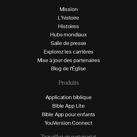
M
i
s
s
i
o
n
L
'
h
i
s
t
o
i
r
e
H
i
s
t
o
i
r
e
s
H
u
b
s
m
o
n
d
i
a
u
x
S
a
l
l
e
d
e
p
r
e
s
s
e
E
x
p
l
o
r
e
z
l
e
s
c
a
r
r
i
è
r
e
s
M
i
s
e
à
j
o
u
r
d
e
s
p
a
r
t
e
n
a
i
r
e
s
B
l
o
g
d
e
l
'
É
g
l
i
s
e
Produits
A
p
p
l
i
c
a
t
i
o
n
b
i
b
l
i
q
u
e
B
i
b
l
e
A
p
p
L
i
t
e
B
i
b
l
e
A
p
p
p
o
u
r
e
n
f
a
n
t
s
Y
o
u
V
e
r
s
i
o
n
C
o
n
n
e
c
t