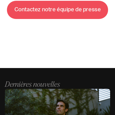
C
o
n
t
a
c
t
e
z
n
o
t
r
e
é
q
u
i
p
e
d
e
p
r
e
s
s
e
Dernières nouvelles