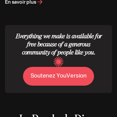
En savoir plus
Everything we make is available for
free because of a generous
community of people like you.
S
o
u
t
e
n
e
z
Y
o
u
V
e
r
s
i
o
n