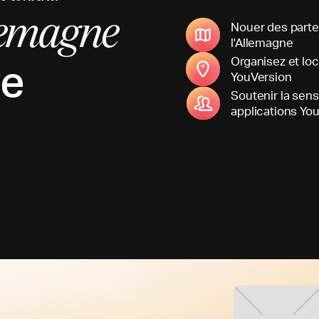
lemagne
Nouer des parten
l'Allemagne
re
Organisez et lo
YouVersion
Soutenir la sens
applications You