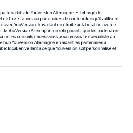
x partenariats de YouVersion Allemagne est chargé de
 et de l'assistance aux partenaires de contenu lorsqu'ils utilisent
iat avec YouVersion. Travaillant en étroite collaboration avec le
 de YouVersion Allemagne, ce rôle garantit que les partenaires
tion et les conseils nécessaires pour réussir. Le spécialiste du
e hub YouVersion Allemagne en aidant les partenaires à
lic local, en veillant à ce que YouVersion soit personnalisé et