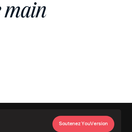
e main
S
o
u
t
e
n
e
z
Y
o
u
V
e
r
s
i
o
n