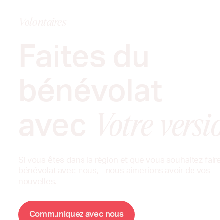
Volontaires ---
Faites du
bénévolat
avec
Votre versi
Si vous êtes dans la région et que vous souhaitez fair
bénévolat avec nous, nous aimerions avoir de vos
nouvelles.
m
m
C
o
u
n
i
q
u
e
z
a
v
e
c
n
o
u
s