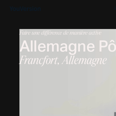
À
Faire une différence de manière active
Allemagne
Pôl
Francfort, Allemagne