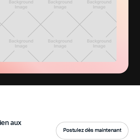
ien aux
P
o
s
u
e
z
d
è
s
m
a
n
e
n
a
n
t
l
i
t
t