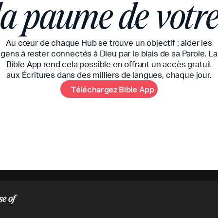
la paume de votr
Au cœur de chaque Hub se trouve un objectif : aider les
gens à rester connectés à Dieu par le biais de sa Parole. La
Bible App rend cela possible en offrant un accès gratuit
aux Écritures dans des milliers de langues, chaque jour.
T
é
l
é
c
h
a
r
g
e
z
B
i
b
l
e
A
p
p
se of