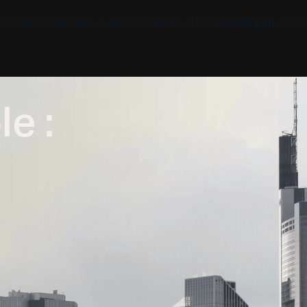
 propos
Produits
Salle de presse
Travaillez en partenariat
Impliquez-vo
e :
Découvrez
Découvrez
Découv
Application biblique
Mission
Vue d'ensemble des pa
Hubs m
YouVersion Connect
L'histoire
Partenaires de conten
Histoir
Sommet des partenair