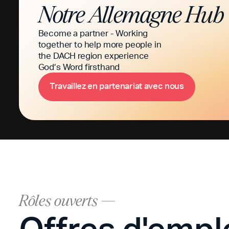
Notre
Allemagne
Hub
Become a partner - Working
together to help more people in
the DACH region experience
God’s Word firsthand
T
a
v
a
e
z
e
n
p
a
e
n
a
a
a
v
e
c
n
o
u
s
r
i
l
l
r
t
r
i
t
Rôles ouverts ---
Offres d'empl