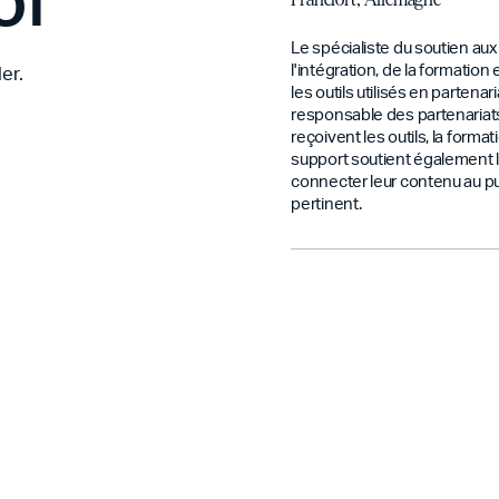
Francfort, Allemagne
Le spécialiste du soutien au
l'intégration, de la formation
er.
les outils utilisés en partenar
responsable des partenariats
reçoivent les outils, la forma
support soutient également l
connecter leur contenu au pub
pertinent.