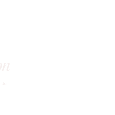
on
e du