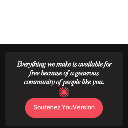
Everything we make is available for
free because of a generous
community of people like you.
S
o
u
t
e
n
e
z
Y
o
u
V
e
r
s
i
o
n