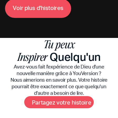
V
o
i
r
p
l
u
s
d
'
h
i
s
t
o
i
r
e
s
Tu peux
Quelqu'un
Inspirer
Avez-vous fait l'expérience de Dieu d'une
nouvelle manière grâce à YouVersion ?
Nous aimerions en savoir plus. Votre histoire
pourrait être exactement ce que quelqu'un
d'autre a besoin de lire.
P
a
r
t
a
g
e
z
v
o
t
r
e
h
i
s
t
o
i
r
e