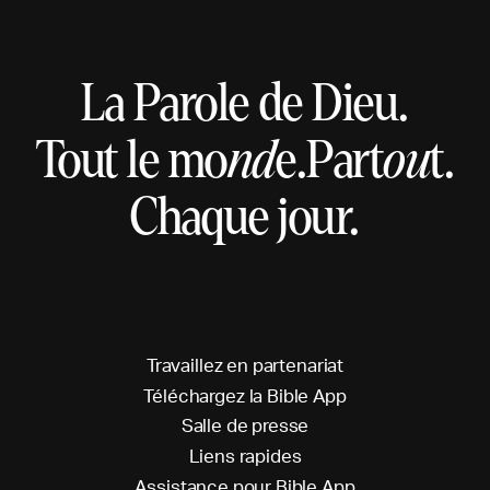
La Parole de Dieu.
Tout le mo
nd
e.
Part
ou
t.
Chaque jour.
T
r
a
v
a
i
l
l
e
z
e
n
p
a
r
t
e
n
a
r
i
a
t
T
é
l
é
c
h
a
r
g
e
z
l
a
B
i
b
l
e
A
p
p
S
a
l
l
e
d
e
p
r
e
s
s
e
L
i
e
n
s
r
a
p
i
d
e
s
A
s
s
i
s
t
a
n
c
e
p
o
u
r
B
i
b
l
e
A
p
p