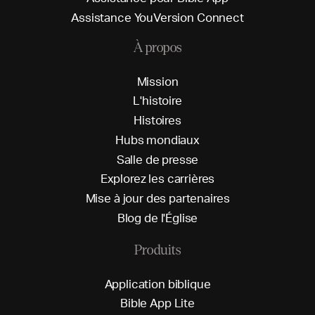
A
s
s
i
s
t
a
n
c
e
Y
o
u
V
e
r
s
i
o
n
C
o
n
n
e
c
t
À propos
M
i
s
s
i
o
n
L
'
h
i
s
t
o
i
r
e
H
i
s
t
o
i
r
e
s
H
u
b
s
m
o
n
d
i
a
u
x
S
a
l
l
e
d
e
p
r
e
s
s
e
E
x
p
l
o
r
e
z
l
e
s
c
a
r
r
i
è
r
e
s
M
i
s
e
à
j
o
u
r
d
e
s
p
a
r
t
e
n
a
i
r
e
s
B
l
o
g
d
e
l
'
É
g
l
i
s
e
Produits
A
p
p
l
i
c
a
t
i
o
n
b
i
b
l
i
q
u
e
B
i
b
l
e
A
p
p
L
i
t
e