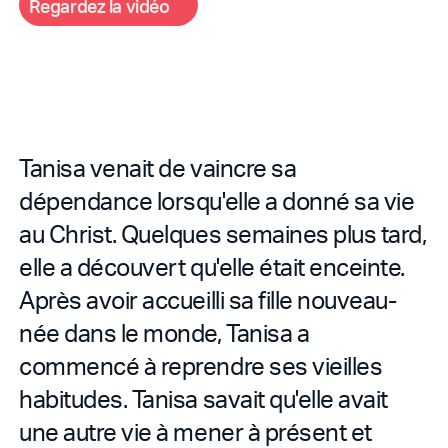
R
g
d
d
o
e
a
r
e
z
l
a
v
i
é
Tanisa venait de vaincre sa
dépendance lorsqu'elle a donné sa vie
au Christ. Quelques semaines plus tard,
elle a découvert qu'elle était enceinte.
Après avoir accueilli sa fille nouveau-
née dans le monde, Tanisa a
commencé à reprendre ses vieilles
habitudes. Tanisa savait qu'elle avait
une autre vie à mener à présent et