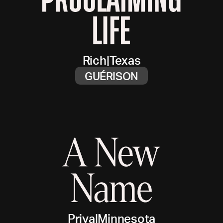
Rich
|
Texas
GUÉRISON
Priya
|
Minnesota