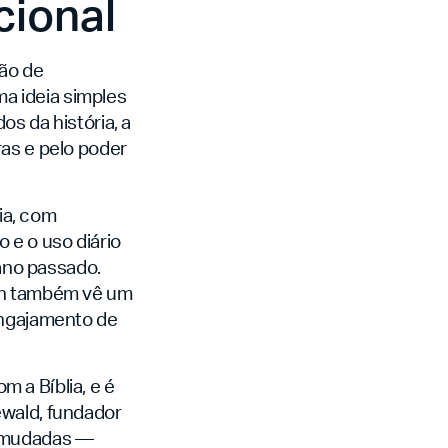
cional
hão de
ma ideia simples
s da história, a
ras e pelo poder
ia, com
 e o uso diário
ano passado.
ion também vê um
engajamento de
 a Bíblia, e é
ewald, fundador
o mudadas —