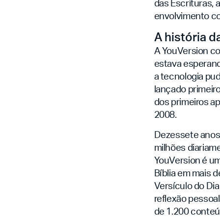
das Escrituras,
envolvimento co
A história 
A YouVersion c
estava esperand
a tecnologia pud
lançado primeir
dos primeiros ap
2008.
Dezessete anos 
milhões diariam
YouVersion é um
Bíblia em mais d
Versículo do Dia
reflexão pessoa
de 1.200 conteúd