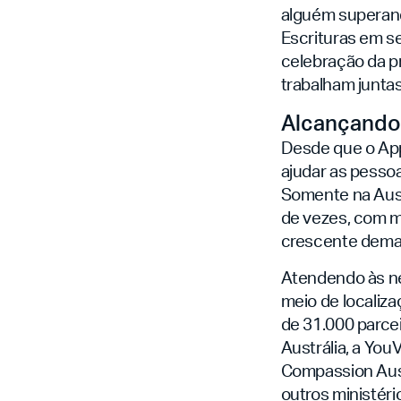
alguém superand
Escrituras em se
celebração da p
trabalham junta
Alcançando
Desde que o App 
ajudar as pesso
Somente na Austr
de vezes, com ma
crescente demand
Atendendo às ne
meio de localiza
de 31.000 parcei
Austrália, a You
Compassion Austr
outros ministéri