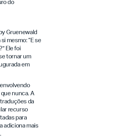
uro do
bby Gruenewald
 si mesmo: “E se
” Ele foi
se tornar um
naugurada em
, envolvendo
 que nunca. A
0 traduções da
lar recurso
etadas para
a adiciona mais
.