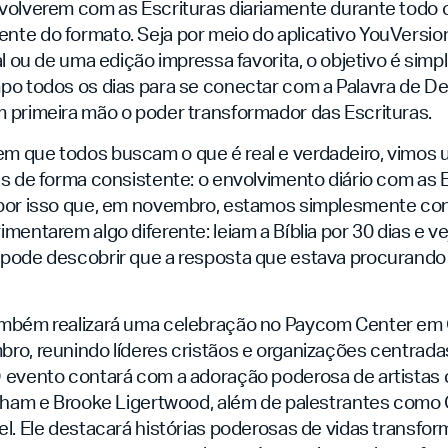
volverem com as Escrituras diariamente durante todo 
te do formato. Seja por meio do aplicativo YouVersion
al ou de uma edição impressa favorita, o objetivo é sim
po todos os dias para se conectar com a Palavra de D
 primeira mão o poder transformador das Escrituras.
 que todos buscam o que é real e verdadeiro, vimos 
s de forma consistente: o envolvimento diário com as E
por isso que, em novembro, estamos simplesmente co
mentarem algo diferente: leiam a Bíblia por 30 dias e v
pode descobrir que a resposta que estava procurando 
ambém realizará uma celebração no Paycom Center em
o, reunindo líderes cristãos e organizações centradas
 evento contará com a adoração poderosa de artistas
ckham e Brooke Ligertwood, além de palestrantes como 
l. Ele destacará histórias poderosas de vidas transfo