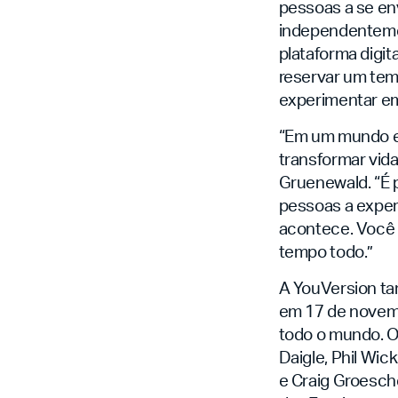
pessoas a se en
independentemen
plataforma digit
reservar um tem
experimentar em
“Em um mundo em
transformar vida
Gruenewald. “É 
pessoas a experi
acontece. Você 
tempo todo.”
A YouVersion t
em 17 de novembr
todo o mundo. O
Daigle, Phil Wi
e Craig Groesche