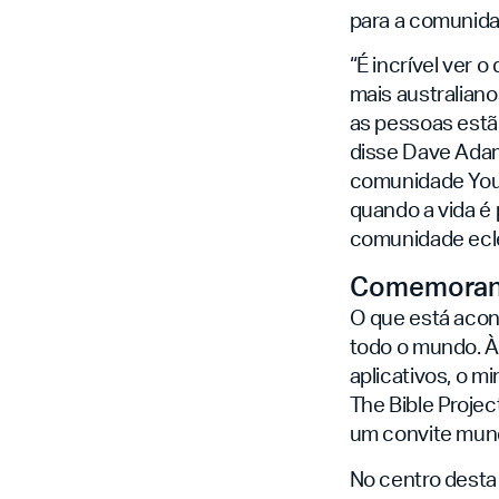
para a comunida
“É incrível ver 
mais australiano
as pessoas estã
disse Dave Adams
comunidade You
quando a vida é
comunidade ecle
Comemorand
O que está acon
todo o mundo. À
aplicativos, o mi
The Bible Projec
um convite mundi
No centro desta