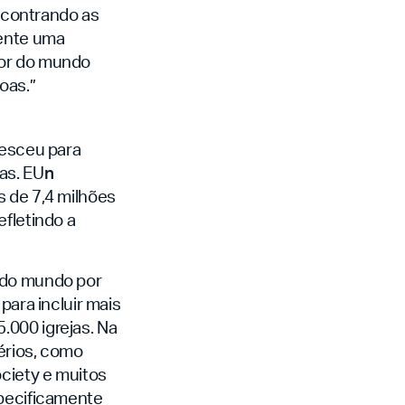
ncontrando as
mente uma
dor do mundo
oas.”
resceu para
as. EU
n
s de 7,4 milhões
efletindo a
r do mundo por
para incluir mais
5.000 igrejas. Na
térios, como
ociety
e muitos
specificamente