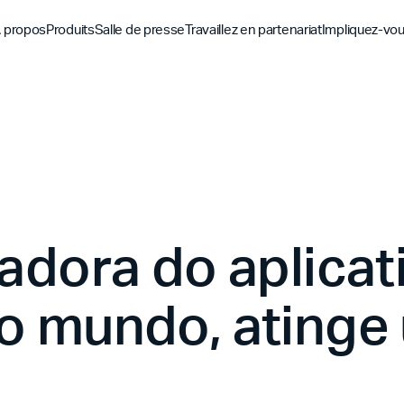
 propos
Produits
Salle de presse
Travaillez en partenariat
Impliquez-vo
Découvrez
Découvrez
Découv
Application biblique
Mission
Vue d'ensemble des pa
Hubs m
YouVersion Connect
L'histoire
Partenaires de conten
Histoir
Sommet des partenair
adora do aplicat
o mundo, atinge