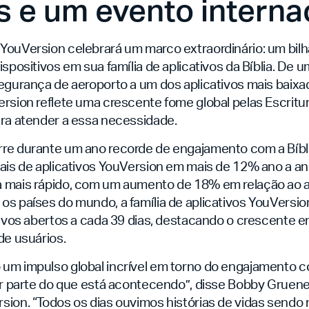
s e um evento interna
YouVersion celebrará um marco extraordinário: um bil
ispositivos em sua família de aplicativos da Bíblia. De u
egurança de aeroporto a um dos aplicativos mais baixado
rsion reflete uma crescente fome global pelas Escritu
ara atender a essa necessidade.
re durante um ano recorde de engajamento com a Bíbl
ais de aplicativos YouVersion em mais de 12% ano a ano
 mais rápido, com um aumento de 18% em relação ao 
os países do mundo, a família de aplicativos YouVers
ativos abertos a cada 39 dias, destacando o crescente 
de usuários.
m impulso global incrível em torno do engajamento com
zer parte do que está acontecendo”, disse Bobby Gruen
sion. “Todos os dias ouvimos histórias de vidas send