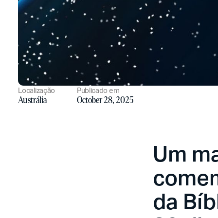
Localização
Publicado em
Austrália
October 28, 2025
Um mar
comem
da Bíb