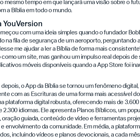
 ao mesmo tempo em que lançará uma visão sobre o fut
m a Bíblia em todo o mundo.
da YouVersion
omeçou com uma ideia simples quando o fundador Bo
o na fila de segurança de um aeroporto, perguntando a
esse me ajudar a ler a Bíblia de forma mais consistente?
o como um site, mas ganhou um impulso real depois de 
licativos móveis disponíveis quando a App Store foi i
depois, o App da Bíblia se tornou um fenômeno digital
ente com as Escrituras de uma forma mais acessível do
a plataforma digital robusta, oferecendo mais de 3.60
e 2.300 idiomas. Ele apresenta Planos Bíblicos, um popu
, oração guiada, conteúdo de vídeo e ferramentas proj
l e envolvimento da comunidade. Em média, a plataform
os, incluindo vídeos e planos devocionais, a cada mês