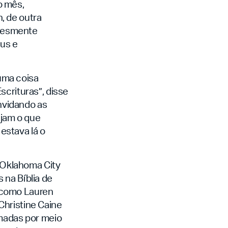
o mês,
, de outra
plesmente
eus e
uma coisa
scrituras”, disse
nvidando as
ejam o que
estava lá o
 Oklahoma City
 na Bíblia de
 como Lauren
Christine Caine
rmadas por meio