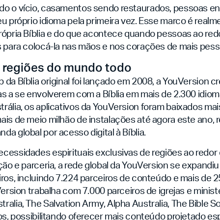
o o vício, casamentos sendo restaurados, pessoas e
u próprio idioma pela primeira vez. Esse marco é real
rópria Bíblia e do que acontece quando pessoas ao re
s para colocá-la nas mãos e nos corações de mais pess
 regiões do mundo todo
da Bíblia original foi lançado em 2008, a YouVersion c
as a se envolverem com a Bíblia em mais de 2.300 idiom
ália, os aplicativos da YouVersion foram baixados mai
is de meio milhão de instalações até agora este ano, r
a global por acesso digital à Bíblia.
cessidades espirituais exclusivas de regiões ao redo
ção e parceria, a rede global da YouVersion se expandiu 
ros, incluindo 7.224 parceiros de conteúdo
e mais de 2
Version trabalha com 7.000 parceiros de igrejas e minis
alia, The Salvation Army, Alpha Australia, The Bible S
os, possibilitando oferecer mais conteúdo projetado e