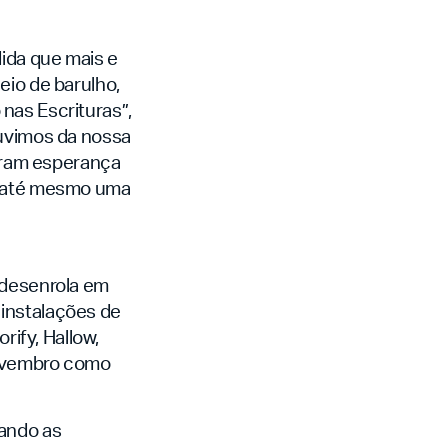
dida que mais e
eio de barulho,
nas Escrituras”,
ouvimos da nossa
tram esperança
 e até mesmo uma
 desenrola em
 instalações de
rify, Hallow,
 novembro como
vando as