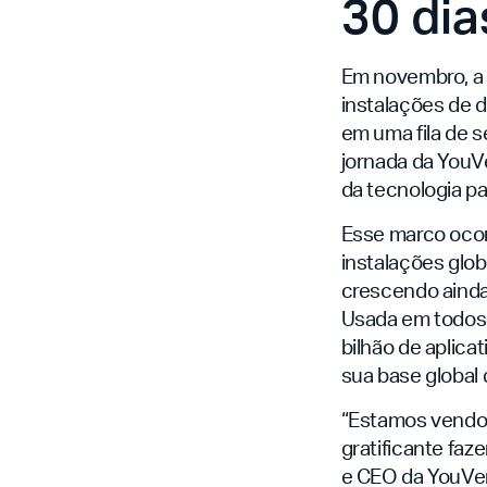
30 dia
Em novembro, a 
instalações de d
em uma fila de s
jornada da YouVe
da tecnologia p
Esse marco ocor
instalações glob
crescendo ainda
Usada em todos 
bilhão de aplic
sua base global 
“Estamos vendo u
gratificante fa
e CEO da YouVer