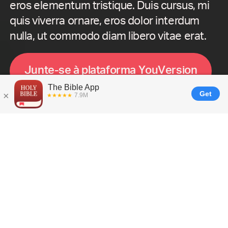
eros elementum tristique. Duis cursus, mi
quis viverra ornare, eros dolor interdum
nulla, ut commodo diam libero vitae erat.
J
u
n
t
e
-
s
e
à
p
l
a
t
a
f
o
r
m
a
Y
o
u
V
e
r
s
i
o
n
O que é
Plataforma