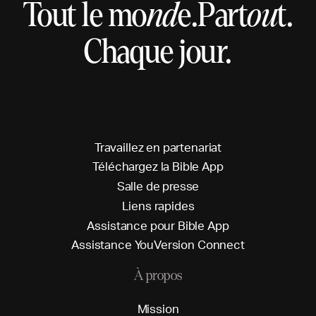
Tout le mo
nd
e.
Part
ou
t.
Chaque jour.
T
r
a
v
a
i
l
l
e
z
e
n
p
a
r
t
e
n
a
r
i
a
t
T
é
l
é
c
h
a
r
g
e
z
l
a
B
i
b
l
e
A
p
p
S
a
l
l
e
d
e
p
r
e
s
s
e
L
i
e
n
s
r
a
p
i
d
e
s
A
s
s
i
s
t
a
n
c
e
p
o
u
r
B
i
b
l
e
A
p
p
A
s
s
i
s
t
a
n
c
e
Y
o
u
V
e
r
s
i
o
n
C
o
n
n
e
c
t
À propos
M
i
s
s
i
o
n