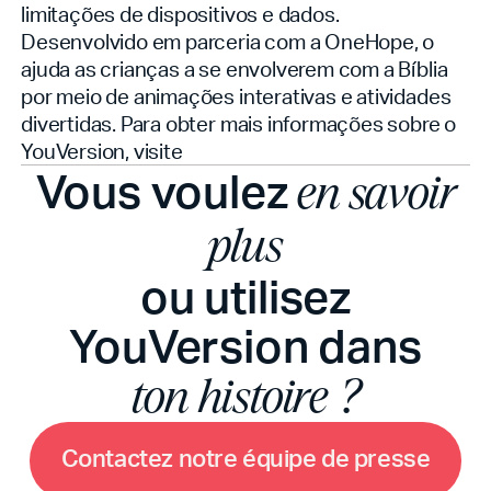
limitações de dispositivos e dados.
Desenvolvido em parceria com a OneHope, o
ajuda as crianças a se envolverem com a Bíblia
por meio de animações interativas e atividades
divertidas. Para obter mais informações sobre o
YouVersion, visite
Vous voulez
en savoir
plus
ou utilisez
YouVersion dans
ton histoire ?
C
o
n
t
a
c
t
e
z
n
o
t
r
e
é
q
u
i
p
e
d
e
p
r
e
s
s
e