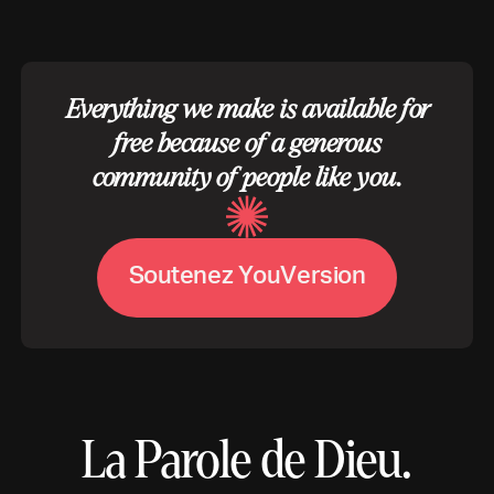
Everything we make is available for
free because of a generous
community of people like you.
S
o
u
t
e
n
e
z
Y
o
u
V
e
r
s
i
o
n
La Parole de Dieu.