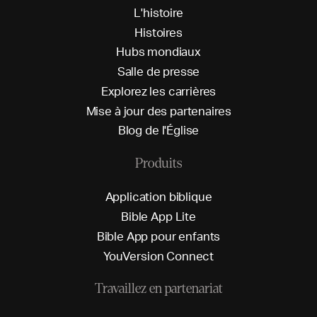
L
'
h
i
s
t
o
i
r
e
H
i
s
t
o
i
r
e
s
H
u
b
s
m
o
n
d
i
a
u
x
S
a
l
l
e
d
e
p
r
e
s
s
e
E
x
p
l
o
r
e
z
l
e
s
c
a
r
r
i
è
r
e
s
M
i
s
e
à
j
o
u
r
d
e
s
p
a
r
t
e
n
a
i
r
e
s
B
l
o
g
d
e
l
'
É
g
l
i
s
e
Produits
A
p
p
l
i
c
a
t
i
o
n
b
i
b
l
i
q
u
e
B
i
b
l
e
A
p
p
L
i
t
e
B
i
b
l
e
A
p
p
p
o
u
r
e
n
f
a
n
t
s
Y
o
u
V
e
r
s
i
o
n
C
o
n
n
e
c
t
Travaillez en partenariat