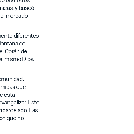
ámicas, y buscó
n el mercado
mente diferentes
 Montaña de
del Corán de
 al mismo Dios.
comunidad.
lámicas que
de esta
evangelizar. Esto
encarcelado. Las
eron que no