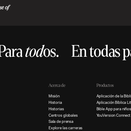
se of
Para
tod
os.
En todas p
Acerca de
Productos
M
i
s
i
ó
n
A
p
l
i
c
a
c
i
ó
n
d
e
l
a
B
i
b
l
i
H
i
s
t
o
r
i
a
A
p
l
i
c
a
c
i
ó
n
B
í
b
l
i
c
a
L
i
H
i
s
t
o
r
i
a
s
B
i
b
l
e
A
p
p
p
a
r
a
n
i
ñ
o
C
e
n
t
r
o
s
g
l
o
b
a
l
e
s
Y
o
u
V
e
r
s
i
o
n
C
o
n
n
e
c
t
S
a
l
a
d
e
p
r
e
n
s
a
E
x
p
l
o
r
e
l
a
s
c
a
r
r
e
r
a
s