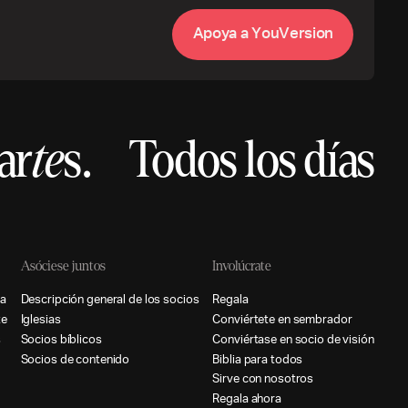
A
p
o
y
a
a
Y
o
u
V
e
r
s
i
o
n
ar
te
s.
Todos los días
Asóciese juntos
Involúcrate
a
D
e
s
c
r
i
p
c
i
ó
n
g
e
n
e
r
a
l
d
e
l
o
s
s
o
c
i
o
s
R
e
g
a
l
a
t
e
I
g
l
e
s
i
a
s
C
o
n
v
i
é
r
t
e
t
e
e
n
s
e
m
b
r
a
d
o
r
s
S
o
c
i
o
s
b
í
b
l
i
c
o
s
C
o
n
v
i
é
r
t
a
s
e
e
n
s
o
c
i
o
d
e
v
i
s
i
ó
n
S
o
c
i
o
s
d
e
c
o
n
t
e
n
i
d
o
B
i
b
l
i
a
p
a
r
a
t
o
d
o
s
S
i
r
v
e
c
o
n
n
o
s
o
t
r
o
s
R
e
g
a
l
a
a
h
o
r
a