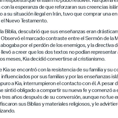
s con la esperanza de que reforzaran sus creencias isl
do a su situación ilegal en Irán, tuvo que comprar una e
o el Nuevo Testamento.
la Biblia, descubrió que sus enseñanzas eran drástica
n. Observó el marcado contraste entre el Sermón de la
 abogaba por el perdón de los enemigos, y la directiva 
o llevó a creer que los dos textos no podían representar
s meses, Kia decidió convertirse al cristianismo.
 Kia se encontró con la resistencia de su familia y su 
influenciados por sus familias y por las enseñanzas is
uro a Kia, interrumpieron el contacto con él. A pesar 
se sintió obligado a compartir su nueva fe y comenzó a 
to tres años después de su conversión, aunque no fue 
scaron sus Biblias y materiales religiosos, y le advirti
izando.