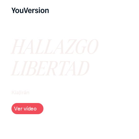
HALLAZGO
LIBERTAD
Kia
|
Irán
V
e
d
e
o
r
v
í