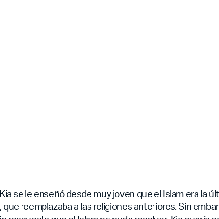
a Kia se le enseñó desde muy joven que el Islam era la ú
fe, que reemplazaba a las religiones anteriores. Sin emba
n respuesta que el Islam no pudo resolver. Kia quería e