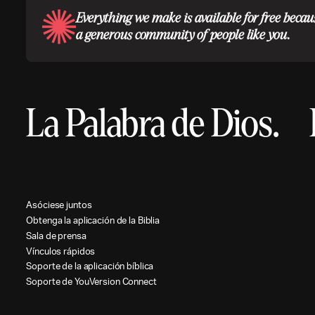
Everything we make is available for free becau
a generous community of people like you.
La Palabra de Dios.
A
s
ó
c
i
e
s
e
j
u
n
t
o
s
O
b
t
e
n
g
a
l
a
a
p
l
i
c
a
c
i
ó
n
d
e
l
a
B
i
b
l
i
a
S
a
l
a
d
e
p
r
e
n
s
a
V
í
n
c
u
l
o
s
r
á
p
i
d
o
s
S
o
p
o
r
t
e
d
e
l
a
a
p
l
i
c
a
c
i
ó
n
b
í
b
l
i
c
a
S
o
p
o
r
t
e
d
e
Y
o
u
V
e
r
s
i
o
n
C
o
n
n
e
c
t