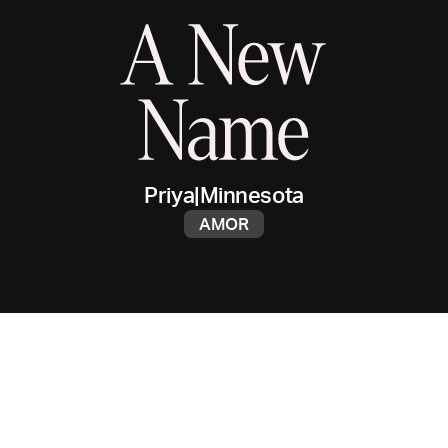
Priya
|
Minnesota
AMOR