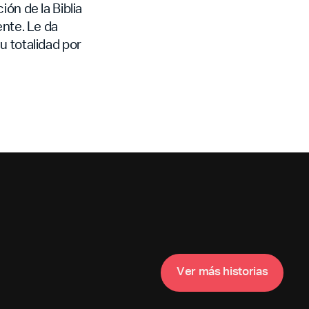
ón de la Biblia
ente. Le da
su totalidad por
V
e
m
á
s
h
s
o
a
s
r
i
t
r
i