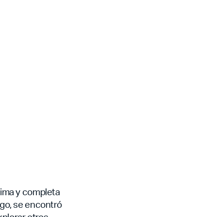
ltima y completa
rgo, se encontró
xplorar otros