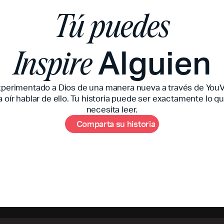
Tú puedes
Alguien
Inspire
xperimentado a Dios de una manera nueva a través de YouV
 oír hablar de ello. Tu historia puede ser exactamente lo q
necesita leer.
m
C
o
p
a
r
t
a
s
u
h
i
s
t
o
r
i
a