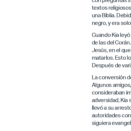
textos religioso
una Biblia. Debi
negro, y era sol
Cuando Kia leyó 
de las del Corá
Jesús, en el que
matarlos. Esto l
Después de vario
La conversión de
Algunos amigos, 
consideraban imp
adversidad, Kia 
llevó a su arres
autoridades confi
siguiera evangel