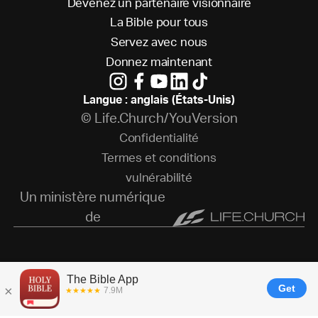
D
e
v
e
n
e
z
u
n
p
a
r
t
e
n
a
i
r
e
v
i
s
i
o
n
n
a
i
r
e
L
a
B
i
b
l
e
p
o
u
r
t
o
u
s
S
e
r
v
e
z
a
v
e
c
n
o
u
s
D
o
n
n
e
z
m
a
i
n
t
e
n
a
n
t
Langue : anglais (États-Unis)
© Life.Church/YouVersion
C
o
n
f
i
d
e
n
t
i
a
l
i
t
é
T
e
r
m
e
s
e
t
c
o
n
d
i
t
i
o
n
s
v
u
l
n
é
r
a
b
i
l
i
t
é
Un ministère numérique
de