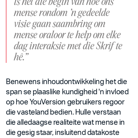
is net die begin van hoe ons
mense rondom ’n gedeelde
visie gaan saambring om
mense oraloor te help om elke
dag interaksie met die Skrif te
hê.”
Benewens inhoudontwikkeling het die
span se plaaslike kundigheid 'n invloed
op hoe YouVersion gebruikers regoor
die vasteland bedien. Hulle verstaan
die alledaagse realiteite wat mense in
die gesig staar, insluitend datakoste