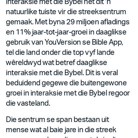
interaksie met die Bybel het dit ’n
natuurlike tuiste vir die streeksentrum
gemaak. Met byna 29 miljoen afladings
en 11% jaar-tot-jaar-groei in daaglikse
gebruik van YouVersion se Bible App,
tel die land onder die top vyf lande
wêreldwyd wat betref daaglikse
interaksie met die Bybel. Dit is veral
beduidend gegewe die buitengewone
groei in interaksie met die Bybel regoor
die vasteland.
Die sentrum se span bestaan uit
mense wat al baie jare in die streek