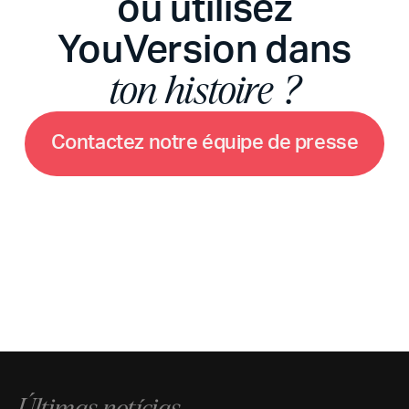
ou utilisez
YouVersion dans
ton histoire ?
C
o
n
t
a
c
t
e
z
n
o
t
r
e
é
q
u
i
p
e
d
e
p
r
e
s
s
e