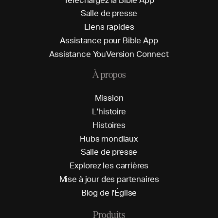
S
a
l
l
e
d
e
p
r
e
s
s
e
L
i
e
n
s
r
a
p
i
d
e
s
A
s
s
i
s
t
a
n
c
e
p
o
u
r
B
i
b
l
e
A
p
p
A
s
s
i
s
t
a
n
c
e
Y
o
u
V
e
r
s
i
o
n
C
o
n
n
e
c
t
À propos
M
i
s
s
i
o
n
L
'
h
i
s
t
o
i
r
e
H
i
s
t
o
i
r
e
s
H
u
b
s
m
o
n
d
i
a
u
x
S
a
l
l
e
d
e
p
r
e
s
s
e
E
x
p
l
o
r
e
z
l
e
s
c
a
r
r
i
è
r
e
s
M
i
s
e
à
j
o
u
r
d
e
s
p
a
r
t
e
n
a
i
r
e
s
B
l
o
g
d
e
l
'
É
g
l
i
s
e
Produits