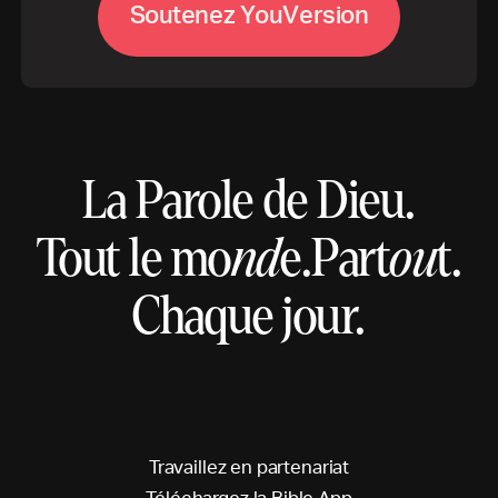
S
o
u
t
e
n
e
z
Y
o
u
V
e
r
s
i
o
n
La Parole de Dieu.
Tout le mo
nd
e.
Part
ou
t.
Chaque jour.
T
r
a
v
a
i
l
l
e
z
e
n
p
a
r
t
e
n
a
r
i
a
t
T
é
l
é
c
h
a
r
g
e
z
l
a
B
i
b
l
e
A
p
p