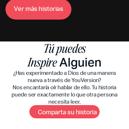
V
m
e
r
á
s
h
i
s
t
o
r
i
a
s
Tú puedes
Alguien
Inspire
¿Has experimentado a Dios de una manera
nueva a través de YouVersion?
Nos encantaría oír hablar de ello. Tu historia
puede ser exactamente lo que otra persona
necesita leer.
C
m
o
p
a
r
t
a
s
u
h
i
s
t
o
r
i
a