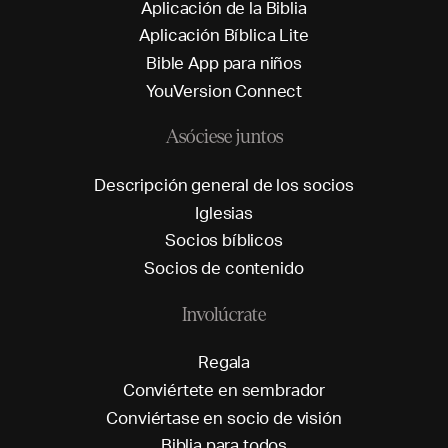
A
p
l
i
c
a
c
i
ó
n
d
e
l
a
B
i
b
l
i
a
A
p
l
i
c
a
c
i
ó
n
B
í
b
l
i
c
a
L
i
t
e
B
i
b
l
e
A
p
p
p
a
r
a
n
i
ñ
o
s
Y
o
u
V
e
r
s
i
o
n
C
o
n
n
e
c
t
Asóciese juntos
D
e
s
c
r
i
p
c
i
ó
n
g
e
n
e
r
a
l
d
e
l
o
s
s
o
c
i
o
s
I
g
l
e
s
i
a
s
S
o
c
i
o
s
b
í
b
l
i
c
o
s
S
o
c
i
o
s
d
e
c
o
n
t
e
n
i
d
o
Involúcrate
R
e
g
a
l
a
C
o
n
v
i
é
r
t
e
t
e
e
n
s
e
m
b
r
a
d
o
r
C
o
n
v
i
é
r
t
a
s
e
e
n
s
o
c
i
o
d
e
v
i
s
i
ó
n
B
i
b
l
i
a
p
a
r
a
t
o
d
o
s