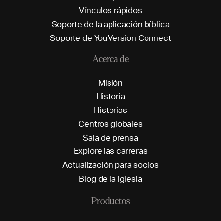
V
í
n
c
u
l
o
s
r
á
p
i
d
o
s
S
o
p
o
r
t
e
d
e
l
a
a
p
l
i
c
a
c
i
ó
n
b
í
b
l
i
c
a
S
o
p
o
r
t
e
d
e
Y
o
u
V
e
r
s
i
o
n
C
o
n
n
e
c
t
Acerca de
M
i
s
i
ó
n
H
i
s
t
o
r
i
a
H
i
s
t
o
r
i
a
s
C
e
n
t
r
o
s
g
l
o
b
a
l
e
s
S
a
l
a
d
e
p
r
e
n
s
a
E
x
p
l
o
r
e
l
a
s
c
a
r
r
e
r
a
s
A
c
t
u
a
l
i
z
a
c
i
ó
n
p
a
r
a
s
o
c
i
o
s
B
l
o
g
d
e
l
a
i
g
l
e
s
i
a
Productos