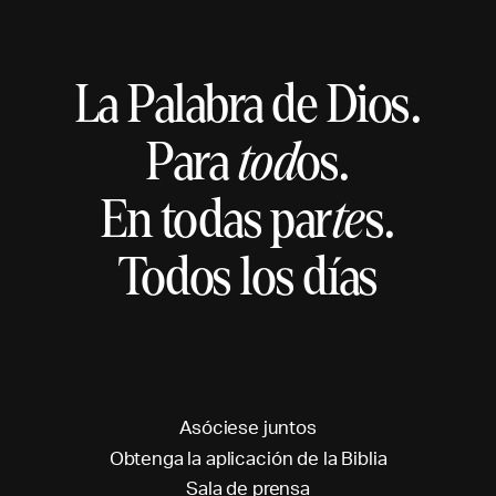
La Palabra de Dios.
Para
tod
os.
En todas par
te
s.
Todos los días
A
s
ó
c
i
e
s
e
j
u
n
t
o
s
O
b
t
e
n
g
a
l
a
a
p
l
i
c
a
c
i
ó
n
d
e
l
a
B
i
b
l
i
a
S
a
l
a
d
e
p
r
e
n
s
a