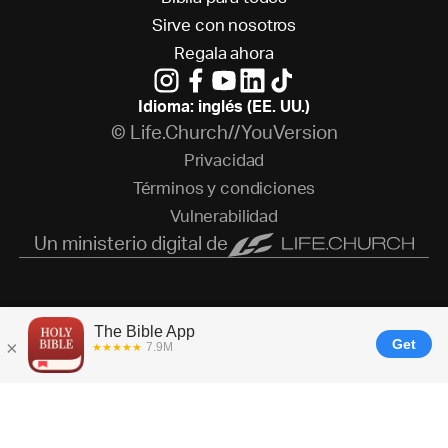
S
i
r
v
e
c
o
n
n
o
s
o
t
r
o
s
R
e
g
a
l
a
a
h
o
r
a
Idioma: inglés (EE. UU.)
© Life.Church//YouVersion
P
r
i
v
a
c
i
d
a
d
T
é
r
m
i
n
o
s
y
c
o
n
d
i
c
i
o
n
e
s
V
u
l
n
e
r
a
b
i
l
i
d
a
d
Un ministerio digital de