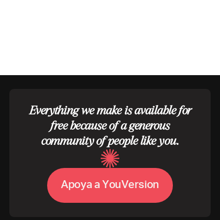
Everything we make is available for
free because of a generous
community of people like you.
A
p
o
y
a
a
Y
o
u
V
e
r
s
i
o
n