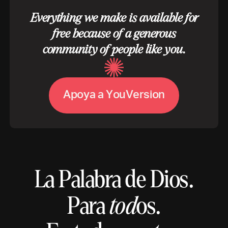
Everything we make is available for
free because of a generous
community of people like you.
A
p
o
y
a
a
Y
o
u
V
e
r
s
i
o
n
La Palabra de Dios.
Para
tod
os.