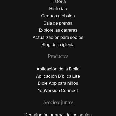
H
i
s
t
o
r
i
a
H
i
s
t
o
r
i
a
s
C
e
n
t
r
o
s
g
l
o
b
a
l
e
s
S
a
l
a
d
e
p
r
e
n
s
a
E
x
p
l
o
r
e
l
a
s
c
a
r
r
e
r
a
s
A
c
t
u
a
l
i
z
a
c
i
ó
n
p
a
r
a
s
o
c
i
o
s
B
l
o
g
d
e
l
a
i
g
l
e
s
i
a
Productos
A
p
l
i
c
a
c
i
ó
n
d
e
l
a
B
i
b
l
i
a
A
p
l
i
c
a
c
i
ó
n
B
í
b
l
i
c
a
L
i
t
e
B
i
b
l
e
A
p
p
p
a
r
a
n
i
ñ
o
s
Y
o
u
V
e
r
s
i
o
n
C
o
n
n
e
c
t
Asóciese juntos
D
e
s
c
r
i
p
c
i
ó
n
g
e
n
e
r
a
l
d
e
l
o
s
s
o
c
i
o
s