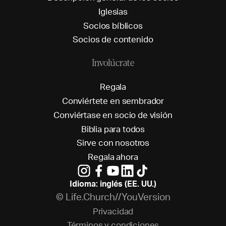
I
g
l
e
s
i
a
s
S
o
c
i
o
s
b
í
b
l
i
c
o
s
S
o
c
i
o
s
d
e
c
o
n
t
e
n
i
d
o
Involúcrate
R
e
g
a
l
a
C
o
n
v
i
é
r
t
e
t
e
e
n
s
e
m
b
r
a
d
o
r
C
o
n
v
i
é
r
t
a
s
e
e
n
s
o
c
i
o
d
e
v
i
s
i
ó
n
B
i
b
l
i
a
p
a
r
a
t
o
d
o
s
S
i
r
v
e
c
o
n
n
o
s
o
t
r
o
s
R
e
g
a
l
a
a
h
o
r
a
Idioma: inglés (EE. UU.)
© Life.Church//YouVersion
P
r
i
v
a
c
i
d
a
d
T
é
r
m
i
n
o
s
y
c
o
n
d
i
c
i
o
n
e
s