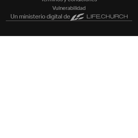
V
u
l
n
e
r
a
b
i
l
i
d
a
d
Un ministerio digital de