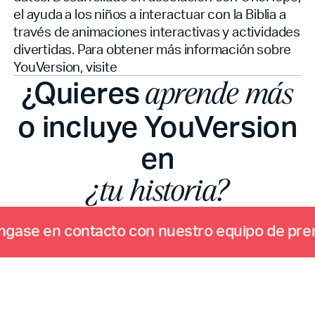
el
ayuda a los niños a interactuar con la Biblia a
través de animaciones interactivas y actividades
divertidas. Para obtener más información sobre
YouVersion, visite
¿Quieres
aprende más
o incluye YouVersion
en
¿tu historia?
n
g
a
s
e
e
n
c
o
n
t
a
c
t
o
c
o
n
n
u
e
s
t
r
o
e
q
u
i
p
o
d
e
p
r
e