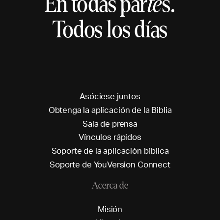
En todas par
te
s.
Todos los días
A
s
ó
c
i
e
s
e
j
u
n
t
o
s
O
b
t
e
n
g
a
l
a
a
p
l
i
c
a
c
i
ó
n
d
e
l
a
B
i
b
l
i
a
S
a
l
a
d
e
p
r
e
n
s
a
V
í
n
c
u
l
o
s
r
á
p
i
d
o
s
S
o
p
o
r
t
e
d
e
l
a
a
p
l
i
c
a
c
i
ó
n
b
í
b
l
i
c
a
S
o
p
o
r
t
e
d
e
Y
o
u
V
e
r
s
i
o
n
C
o
n
n
e
c
t
Acerca de
M
i
s
i
ó
n