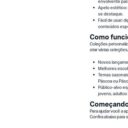
envolvente para
Apelo estético:
se destaque.
Fácil de usar: 
conteúdos espec
Como funci
Coleções personaliza
criar várias coleçõe
Novos lançament
Melhores escol
Temas sazonais
Páscoa ou Pásc
Público-alvo e
jovens, adultos 
Começando
Para ajudar você a a
Confira abaixo para 