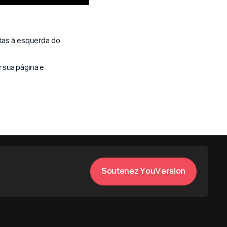
tas à esquerda do
 sua página e
S
o
u
t
e
n
e
z
Y
o
u
V
e
r
s
i
o
n