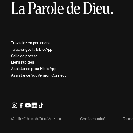
La Parole de Dieu.
T
r
a
v
a
i
l
l
e
z
e
n
p
a
r
t
e
n
a
r
i
a
t
T
é
l
é
c
h
a
r
g
e
z
l
a
B
i
b
l
e
A
p
p
S
a
l
l
e
d
e
p
r
e
s
s
e
L
i
e
n
s
r
a
p
i
d
e
s
A
s
s
i
s
t
a
n
c
e
p
o
u
r
B
i
b
l
e
A
p
p
A
s
s
i
s
t
a
n
c
e
Y
o
u
V
e
r
s
i
o
n
C
o
n
n
e
c
t
© Life.Church/YouVersion
C
o
n
f
i
d
e
n
t
i
a
l
i
t
é
T
e
r
m