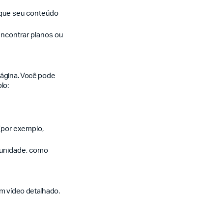
o que seu conteúdo
encontrar planos ou
página. Você pode
lo:
(por exemplo,
munidade, como
em vídeo detalhado.