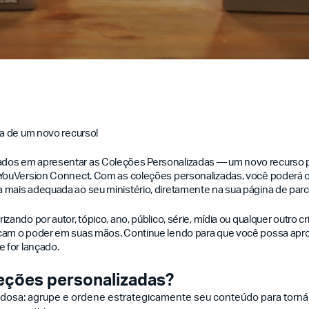
ra de um novo recurso!
dos em apresentar as Coleções Personalizadas — um novo recurso 
 YouVersion Connect. Com as coleções personalizadas, você poderá o
mais adequada ao seu ministério, diretamente na sua página de parc
zando por autor, tópico, ano, público, série, mídia ou qualquer outro cr
cam o poder em suas mãos. Continue lendo para que você possa apro
e for lançado.
eções personalizadas?
adosa: agrupe e ordene estrategicamente seu conteúdo para torná-