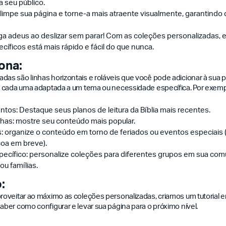
 seu público.
 limpe sua página e torne-a mais atraente visualmente, garantind
diga adeus ao deslizar sem parar! Com as coleções personalizadas, 
íficos está mais rápido e fácil do que nunca.
ona:
das são linhas horizontais e roláveis que você pode adicionar à sua 
s, cada uma adaptada a um tema ou necessidade específica. Por exemp
os: Destaque seus planos de leitura da Bíblia mais recentes.
has: mostre seu conteúdo mais popular.
: organize o conteúdo em torno de feriados ou eventos especiais 
oa em breve).
specífico: personalize coleções para diferentes grupos em sua co
ou famílias.
:
proveitar ao máximo as coleções personalizadas, criamos um tutorial 
saber como configurar e levar sua página para o próximo nível.