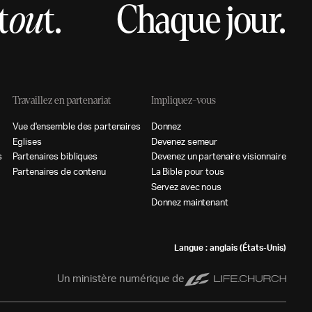
t
ou
t.
Chaque jour.
Travaillez en partenariat
Impliquez-vous
V
u
e
d
e
n
s
e
m
b
l
e
d
e
s
p
a
r
t
e
n
a
i
r
e
s
D
o
n
n
e
z
E
g
l
i
s
e
s
D
e
v
e
n
e
z
s
e
m
e
u
r
s
P
a
r
t
e
n
a
i
r
e
s
b
i
b
l
i
q
u
e
s
D
e
v
e
n
e
z
u
n
p
a
r
t
e
n
a
i
r
e
v
i
s
i
o
n
n
a
i
r
e
P
a
r
t
e
n
a
i
r
e
s
d
e
c
o
n
t
e
n
u
L
a
B
i
b
l
e
p
o
u
r
t
o
u
s
S
e
r
v
e
z
a
v
e
c
n
o
u
s
D
o
n
n
e
z
m
a
i
n
t
e
n
a
n
t
Langue : anglais (États-Unis)
Un ministère numérique de