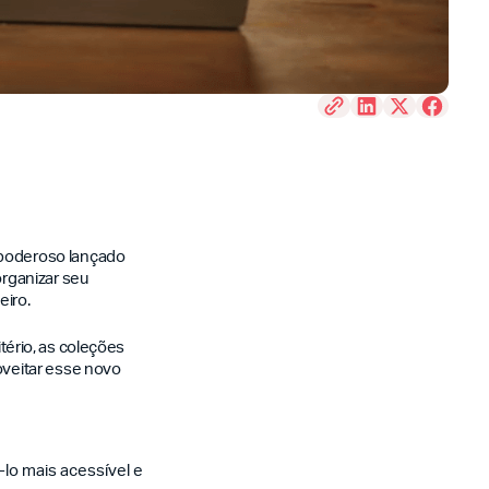
poderoso lançado
rganizar seu
eiro.
itério, as coleções
veitar esse novo
lo mais acessível e