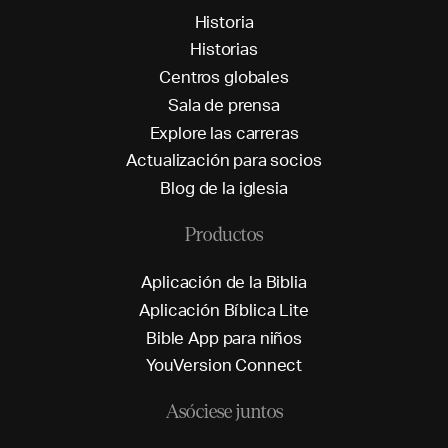
H
i
s
t
o
r
i
a
H
i
s
t
o
r
i
a
s
C
e
n
t
r
o
s
g
l
o
b
a
l
e
s
S
a
l
a
d
e
p
r
e
n
s
a
E
x
p
l
o
r
e
l
a
s
c
a
r
r
e
r
a
s
A
c
t
u
a
l
i
z
a
c
i
ó
n
p
a
r
a
s
o
c
i
o
s
B
l
o
g
d
e
l
a
i
g
l
e
s
i
a
Productos
A
p
l
i
c
a
c
i
ó
n
d
e
l
a
B
i
b
l
i
a
A
p
l
i
c
a
c
i
ó
n
B
í
b
l
i
c
a
L
i
t
e
B
i
b
l
e
A
p
p
p
a
r
a
n
i
ñ
o
s
Y
o
u
V
e
r
s
i
o
n
C
o
n
n
e
c
t
Asóciese juntos