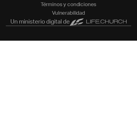
T
é
r
m
i
n
o
s
y
c
o
n
d
i
c
i
o
n
e
s
V
u
l
n
e
r
a
b
i
l
i
d
a
d
Un ministerio digital de