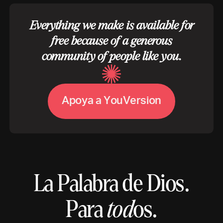
Everything we make is available for
free because of a generous
community of people like you.
A
p
o
y
a
a
Y
o
u
V
e
r
s
i
o
n
La Palabra de Dios.
Para
tod
os.