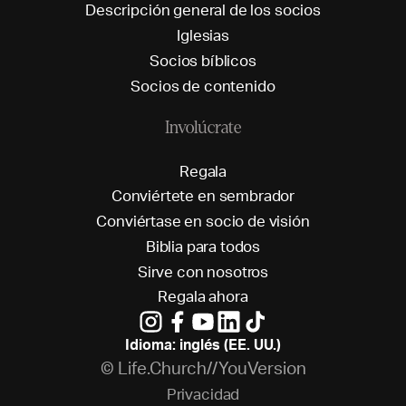
D
e
s
c
r
i
p
c
i
ó
n
g
e
n
e
r
a
l
d
e
l
o
s
s
o
c
i
o
s
I
g
l
e
s
i
a
s
S
o
c
i
o
s
b
í
b
l
i
c
o
s
S
o
c
i
o
s
d
e
c
o
n
t
e
n
i
d
o
Involúcrate
R
e
g
a
l
a
C
o
n
v
i
é
r
t
e
t
e
e
n
s
e
m
b
r
a
d
o
r
C
o
n
v
i
é
r
t
a
s
e
e
n
s
o
c
i
o
d
e
v
i
s
i
ó
n
B
i
b
l
i
a
p
a
r
a
t
o
d
o
s
S
i
r
v
e
c
o
n
n
o
s
o
t
r
o
s
R
e
g
a
l
a
a
h
o
r
a
Idioma: inglés (EE. UU.)
© Life.Church//YouVersion
P
r
i
v
a
c
i
d
a
d