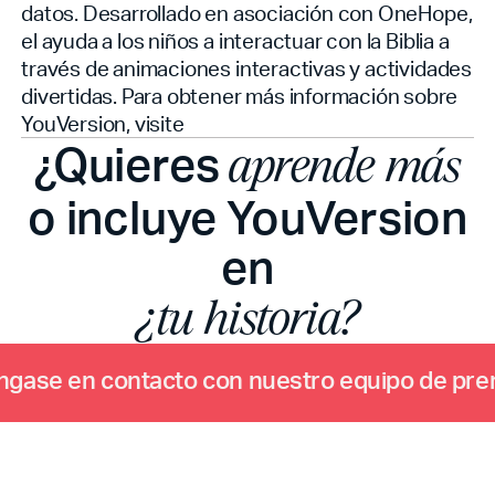
datos. Desarrollado en asociación con OneHope,
el
ayuda a los niños a interactuar con la Biblia a
través de animaciones interactivas y actividades
divertidas. Para obtener más información sobre
YouVersion, visite
¿Quieres
aprende más
o incluye YouVersion
en
¿tu historia?
n
g
a
s
e
e
n
c
o
n
t
a
c
t
o
c
o
n
n
u
e
s
t
r
o
e
q
u
i
p
o
d
e
p
r
e