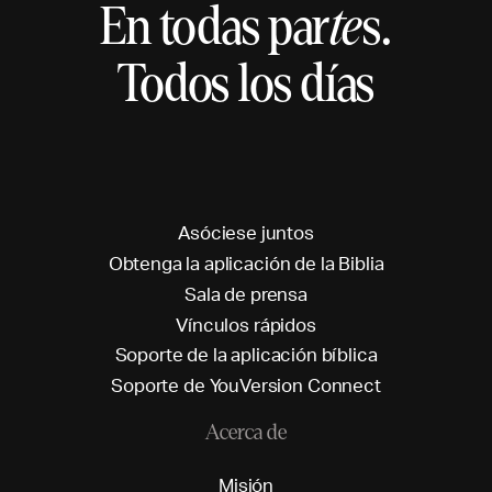
En todas par
te
s.
Todos los días
A
s
ó
c
i
e
s
e
j
u
n
t
o
s
O
b
t
e
n
g
a
l
a
a
p
l
i
c
a
c
i
ó
n
d
e
l
a
B
i
b
l
i
a
S
a
l
a
d
e
p
r
e
n
s
a
V
í
n
c
u
l
o
s
r
á
p
i
d
o
s
S
o
p
o
r
t
e
d
e
l
a
a
p
l
i
c
a
c
i
ó
n
b
í
b
l
i
c
a
S
o
p
o
r
t
e
d
e
Y
o
u
V
e
r
s
i
o
n
C
o
n
n
e
c
t
Acerca de
M
i
s
i
ó
n