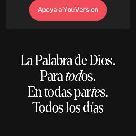
A
p
o
y
a
a
Y
o
u
V
e
r
s
i
o
n
La Palabra de Dios.
Para
tod
os.
En todas par
te
s.
Todos los días