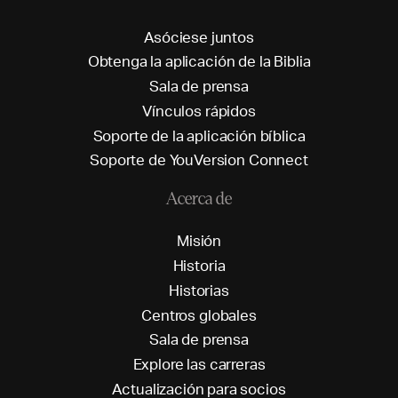
A
s
ó
c
i
e
s
e
j
u
n
t
o
s
O
b
t
e
n
g
a
l
a
a
p
l
i
c
a
c
i
ó
n
d
e
l
a
B
i
b
l
i
a
S
a
l
a
d
e
p
r
e
n
s
a
V
í
n
c
u
l
o
s
r
á
p
i
d
o
s
S
o
p
o
r
t
e
d
e
l
a
a
p
l
i
c
a
c
i
ó
n
b
í
b
l
i
c
a
S
o
p
o
r
t
e
d
e
Y
o
u
V
e
r
s
i
o
n
C
o
n
n
e
c
t
Acerca de
M
i
s
i
ó
n
H
i
s
t
o
r
i
a
H
i
s
t
o
r
i
a
s
C
e
n
t
r
o
s
g
l
o
b
a
l
e
s
S
a
l
a
d
e
p
r
e
n
s
a
E
x
p
l
o
r
e
l
a
s
c
a
r
r
e
r
a
s
A
c
t
u
a
l
i
z
a
c
i
ó
n
p
a
r
a
s
o
c
i
o
s