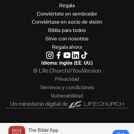
R
e
g
a
l
a
C
o
n
v
i
é
r
t
e
t
e
e
n
s
e
m
b
r
a
d
o
r
C
o
n
v
i
é
r
t
a
s
e
e
n
s
o
c
i
o
d
e
v
i
s
i
ó
n
B
i
b
l
i
a
p
a
r
a
t
o
d
o
s
S
i
r
v
e
c
o
n
n
o
s
o
t
r
o
s
R
e
g
a
l
a
a
h
o
r
a
Idioma: inglés (EE. UU.)
© Life.Church//YouVersion
P
r
i
v
a
c
i
d
a
d
T
é
r
m
i
n
o
s
y
c
o
n
d
i
c
i
o
n
e
s
V
u
l
n
e
r
a
b
i
l
i
d
a
d
Un ministerio digital de