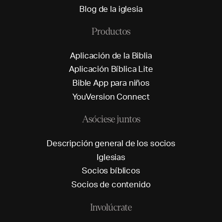
B
l
o
g
d
e
l
a
i
g
l
e
s
i
a
Productos
A
p
l
i
c
a
c
i
ó
n
d
e
l
a
B
i
b
l
i
a
A
p
l
i
c
a
c
i
ó
n
B
í
b
l
i
c
a
L
i
t
e
B
i
b
l
e
A
p
p
p
a
r
a
n
i
ñ
o
s
Y
o
u
V
e
r
s
i
o
n
C
o
n
n
e
c
t
Asóciese juntos
D
e
s
c
r
i
p
c
i
ó
n
g
e
n
e
r
a
l
d
e
l
o
s
s
o
c
i
o
s
I
g
l
e
s
i
a
s
S
o
c
i
o
s
b
í
b
l
i
c
o
s
S
o
c
i
o
s
d
e
c
o
n
t
e
n
i
d
o
Involúcrate