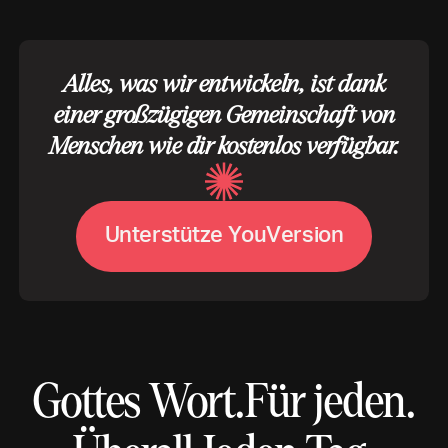
Alles, was wir entwickeln, ist dank
einer großzügigen Gemeinschaft von
Menschen wie dir kostenlos verfügbar.
U
n
t
e
r
s
t
ü
t
z
e
Y
o
u
V
e
r
s
i
o
n
Gottes Wort.
Für jeden.