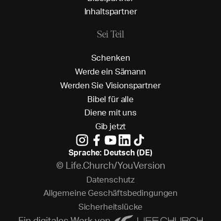
I
n
h
a
l
t
s
p
a
r
t
n
e
r
Sei Teil
S
c
h
e
n
k
e
n
W
e
r
d
e
e
i
n
S
ä
m
a
n
n
W
e
r
d
e
n
S
i
e
V
i
s
i
o
n
s
p
a
r
t
n
e
r
B
i
b
e
l
f
ü
r
a
l
l
e
D
i
e
n
e
m
i
t
u
n
s
G
i
b
j
e
t
z
t
Sprache: Deutsch (DE)
© Life.Church/YouVersion
D
a
t
e
n
s
c
h
u
t
z
A
l
l
g
e
m
e
i
n
e
G
e
s
c
h
ä
f
t
s
b
e
d
i
n
g
u
n
g
e
n
S
i
c
h
e
r
h
e
i
t
s
l
ü
c
k
e
Ein digitales Werk von