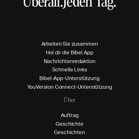
Überall.
Jeden Tag.
A
r
b
e
i
t
e
n
S
i
e
z
u
s
a
m
m
e
n
H
o
l
d
i
r
d
i
e
B
i
b
e
l
A
p
p
N
a
c
h
r
i
c
h
t
e
n
r
e
d
a
k
t
i
o
n
S
c
h
n
e
l
l
e
L
i
n
k
s
B
i
b
e
l
-
A
p
p
-
U
n
t
e
r
s
t
ü
t
z
u
n
g
Y
o
u
V
e
r
s
i
o
n
C
o
n
n
e
c
t
-
U
n
t
e
r
s
t
ü
t
z
u
n
g
Über
A
u
f
t
r
a
g
G
e
s
c
h
i
c
h
t
e
G
e
s
c
h
i
c
h
t
e
n