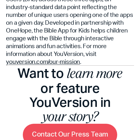
industry-standard data point reflecting the
number of unique users opening one of the apps
on a given day. Developed in partnership with
OneHope, the Bible App for Kids helps children
engage with the Bible through interactive
animations and fun activities. For more
information about YouVersion, visit
youversion.com/our-mission
.
Want to
learn more
or feature
YouVersion in
your story?
C
o
n
t
a
c
t
O
u
r
P
r
e
s
s
T
e
a
m