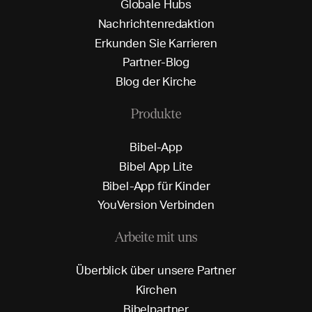
G
l
o
b
a
l
e
H
u
b
s
N
a
c
h
r
i
c
h
t
e
n
r
e
d
a
k
t
i
o
n
E
r
k
u
n
d
e
n
S
i
e
K
a
r
r
i
e
r
e
n
P
a
r
t
n
e
r
-
B
l
o
g
B
l
o
g
d
e
r
K
i
r
c
h
e
Produkte
B
i
b
e
l
-
A
p
p
B
i
b
e
l
A
p
p
L
i
t
e
B
i
b
e
l
-
A
p
p
f
ü
r
K
i
n
d
e
r
Y
o
u
V
e
r
s
i
o
n
V
e
r
b
i
n
d
e
n
Arbeite mit uns
Ü
b
e
r
b
l
i
c
k
ü
b
e
r
u
n
s
e
r
e
P
a
r
t
n
e
r
K
i
r
c
h
e
n
B
i
b
e
l
p
a
r
t
n
e
r