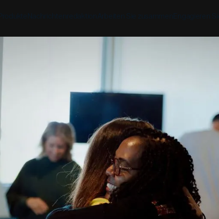
Produkte
Nachrichtenredaktion
Arbeiten Sie zusammen
Engagieren Si
Entdecke
Entdecke
Entdeck
Bibel-App
Bibel 
Auftrag
Überblick über unsere P
Globale Hu
YouVersion Verbinden
YouVer
Geschichte
Inhaltspartner
Geschicht
Partnergipfel 2026