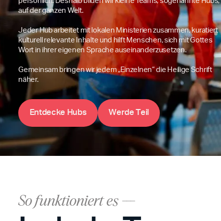
persönlich. Deshalb bilden wir kleine Teams, sogenannte Hubs,
auf der ganzen Welt.
Jeder Hub arbeitet mit lokalen Ministerien zusammen, kuratiert
kulturell relevante Inhalte und hilft Menschen, sich mit Gottes
Wort in ihrer eigenen Sprache auseinanderzusetzen.
Gemeinsam bringen wir jedem „Einzelnen“ die Heilige Schrift
näher.
H
W
E
n
t
d
e
c
k
e
u
b
s
e
r
d
e
T
e
i
l
So funktioniert es ---