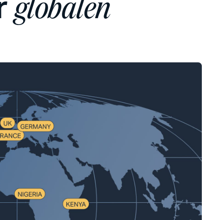
r
globalen