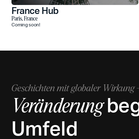
France Hub
Paris, France
Coming soon!
Geschichten mit globaler Wirkung -
beg
Veränderung
Umfeld