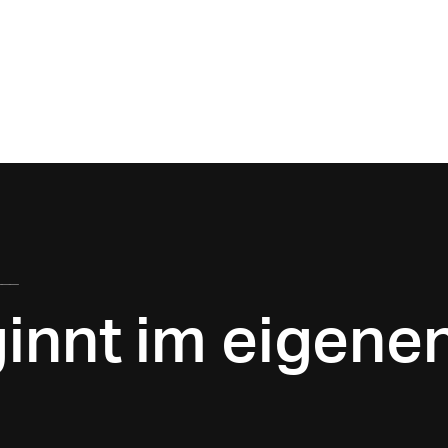
--
innt im eigene