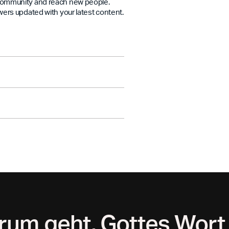
 community and reach new people.
wers updated with your latest content.
ipture and your ministry all week
er growth, engagement trends, and
ogether.
um geht, Gottes Wort 