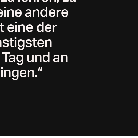
keine andere
t eine der
stigsten
 Tag und an
ingen.“