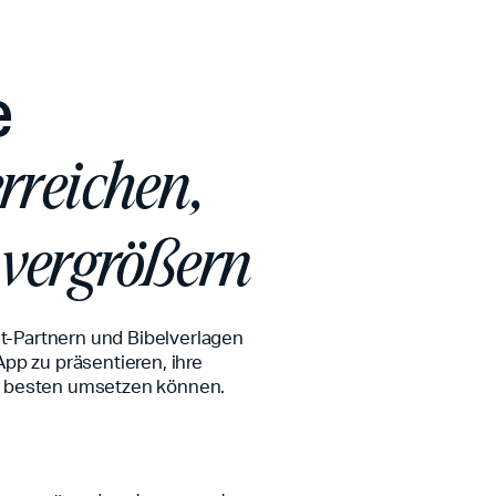
e
rreichen,
 vergrößern
t-Partnern und Bibelverlagen
App zu präsentieren, ihre
am besten umsetzen können.