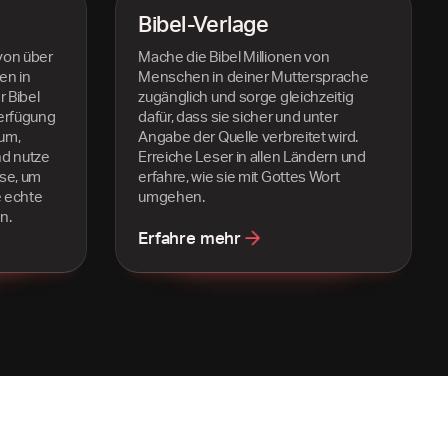
Bibel-Verlage
von über
Mache die Bibel Millionen von
en in
Menschen in deiner Muttersprache
r Bibel
zugänglich und sorge gleichzeitig
Verfügung
dafür, dass sie sicher und unter
kum,
Angabe der Quelle verbreitet wird.
nd nutze
Erreiche Leser in allen Ländern und
se, um
erfahre, wie sie mit Gottes Wort
e echte
umgehen.
n.
Erfahre mehr