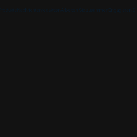
Produkte
Nachrichtenredaktion
Arbeiten Sie zusammen
Engagieren Si
Entdecke
Entdecke
Entdeck
Bibel-App
Bibel 
Auftrag
Überblick über unsere P
Globale Hu
YouVersion Verbinden
YouVer
Geschichte
Inhaltspartner
Geschicht
Partnergipfel 2026