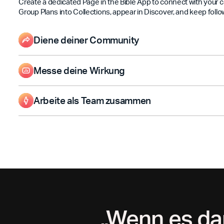
Create a dedicated Page in the Bible App to connect with your
Group Plans into Collections, appear in Discover, and keep follo
Diene deiner Community
Share updates, Plans, and Events so people can engage with Scr
long—not just on Sundays.
Messe deine Wirkung
Make informed decisions for future ministry by tracking follow
content performance.
Arbeite als Team zusammen
Invite teammates to help manage your Page and track impact t
„Wenn es dar