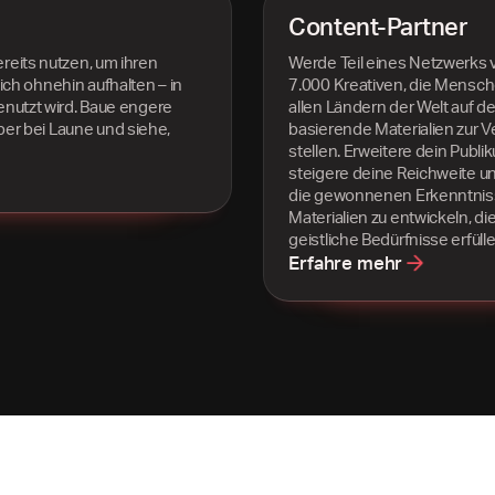
Content-Partner
reits nutzen, um ihren
Werde Teil eines Netzwerks 
ch ohnehin aufhalten – in
7.000 Kreativen, die Mensch
enutzt wird. Baue engere
allen Ländern der Welt auf de
er bei Laune und siehe,
basierende Materialien zur 
stellen. Erweitere dein Publi
steigere deine Reichweite u
die gewonnenen Erkenntnis
Materialien zu entwickeln, di
geistliche Bedürfnisse erfülle
Erfahre mehr