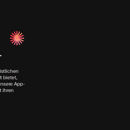
g
istlichen
 bietet,
unsere App-
t ihren