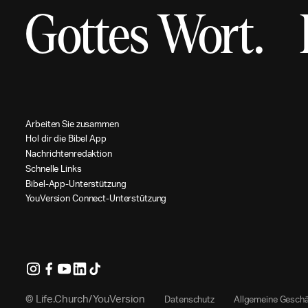
Gottes Wort.
A
r
b
e
i
t
e
n
S
i
e
z
u
s
a
m
m
e
n
H
o
l
d
i
r
d
i
e
B
i
b
e
l
A
p
p
N
a
c
h
r
i
c
h
t
e
n
r
e
d
a
k
t
i
o
n
S
c
h
n
e
l
l
e
L
i
n
k
s
B
i
b
e
l
-
A
p
p
-
U
n
t
e
r
s
t
ü
t
z
u
n
g
Y
o
u
V
e
r
s
i
o
n
C
o
n
n
e
c
t
-
U
n
t
e
r
s
t
ü
t
z
u
n
g
© Life.Church/YouVersion
D
a
t
e
n
s
c
h
u
t
z
A
l
l
g
e
m
e
i
n
e
G
e
s
c
h