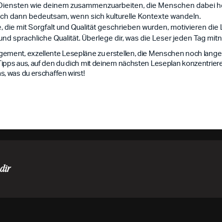
it Diensten wie deinem zusammenzuarbeiten, die Menschen dabei hel
n auch dann bedeutsam, wenn sich kulturelle Kontexte wandeln.
, die mit Sorgfalt und Qualität geschrieben wurden, motivieren die
und sprachliche Qualität. Überlege dir, was die Leser jeden Tag m
gement, exzellente Lesepläne zu erstellen, die Menschen noch lange
Tipps aus, auf den du dich mit deinem nächsten Leseplan konzentrier
s, was du erschaffen wirst!
dir