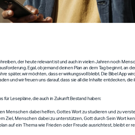
hreiben, der heute relevant ist und auch in vielen Jahren noch Mensch
usforderung. Egal, ob jemand deinen Plan an dem Tag beginnt, an dem
ahre später, wir möchten, dass er wirkungsvoll bleibt. Die Bibel App w
en und wir freuen uns darauf, dass sie all die Inhalte entdecken, die 
ps für Lesepläne, die auch in Zukunft Bestand haben:
sollen Menschen dabei helfen, Gottes Wort zu studieren und zu ve
m Ziel, Menschen dabei zu unterstützen, Gott durch Sein Wort ken
n auf ein Thema wie Frieden oder Freude ausrichtest, bleibt er r