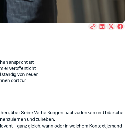
en anspricht, ist
 er veröffentlicht
ird ständig von neuen
ihnen dort zur
rstehen, über Seine Verheißungen nachzudenken und biblische
nenzulernen und zu lieben.
elevant – ganz gleich, wann oder in welchem Kontext jemand