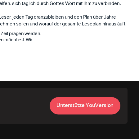
fen, sich täglich durch Gottes Wort mit Ihm zu verbinden.
 Leser, jeden Tag dranzubleiben und den Plan über Jahre
itnehmen sollen und worauf der gesamte Leseplan hinausläuft.
 Zeit prägen werden.
en möchtest. Wir
U
n
e
s
ü
z
e
Y
o
u
V
e
s
o
n
t
r
t
t
r
i