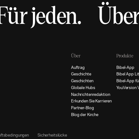
Für jeden.
Über
Über
Produkte
A
u
f
t
r
a
g
B
i
b
e
l
-
A
p
p
G
e
s
c
h
i
c
h
t
e
B
i
b
e
l
A
p
p
L
i
G
e
s
c
h
i
c
h
t
e
n
B
i
b
e
l
-
A
p
p
f
ü
G
l
o
b
a
l
e
H
u
b
s
Y
o
u
V
e
r
s
i
o
n
N
a
c
h
r
i
c
h
t
e
n
r
e
d
a
k
t
i
o
n
E
r
k
u
n
d
e
n
S
i
e
K
a
r
r
i
e
r
e
n
P
a
r
t
n
e
r
-
B
l
o
g
B
l
o
g
d
e
r
K
i
r
c
h
e
ä
f
t
s
b
e
d
i
n
g
u
n
g
e
n
S
i
c
h
e
r
h
e
i
t
s
l
ü
c
k
e