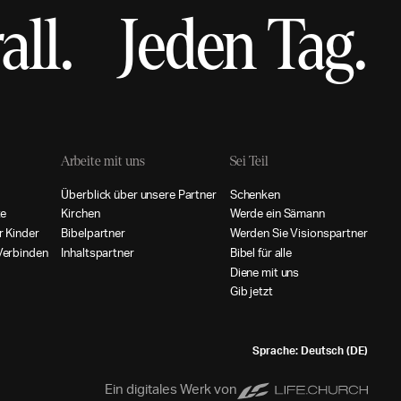
all.
Jeden Tag.
Arbeite mit uns
Sei Teil
Ü
b
e
r
b
l
i
c
k
ü
b
e
r
u
n
s
e
r
e
P
a
r
t
n
e
r
S
c
h
e
n
k
e
n
t
e
K
i
r
c
h
e
n
W
e
r
d
e
e
i
n
S
ä
m
a
n
n
r
K
i
n
d
e
r
B
i
b
e
l
p
a
r
t
n
e
r
W
e
r
d
e
n
S
i
e
V
i
s
i
o
n
s
p
a
r
t
n
e
r
V
e
r
b
i
n
d
e
n
I
n
h
a
l
t
s
p
a
r
t
n
e
r
B
i
b
e
l
f
ü
r
a
l
l
e
D
i
e
n
e
m
i
t
u
n
s
G
i
b
j
e
t
z
t
Sprache: Deutsch (DE)
Ein digitales Werk von